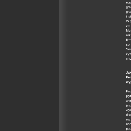
eta
gra
gra
ins
W p
ze 
Myś
rok
fir
spr
Swo
żyw
chc
Ja
Pr
wy
Poc
pły
wyr
jes
wyd
dru
roz
nab
pos