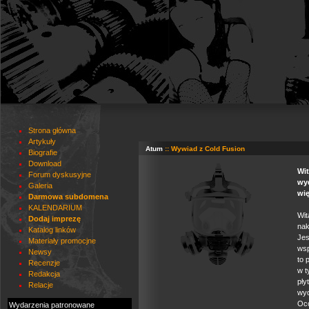
Strona główna
Artykuły
Atum
:: Wywiad z Cold Fusion
Biografie
Download
Wit
Forum dyskusyjne
wyd
Galeria
wię
Darmowa subdomena
KALENDARIUM
Wit
Dodaj imprezę
nak
Katalog linków
Je
Materiały promocjne
wsp
Newsy
to 
Recenzje
w t
Redakcja
pły
Relacje
wyd
Occ
Wydarzenia patronowane