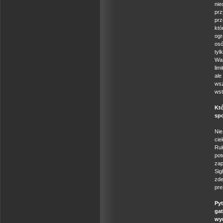
nie
pr
prz
któ
ogr
osó
tyl
War
lim
ale
ws
wst
Kt
sp
Nie
cie
Ruk
po
zap
Si
zde
pre
Pyt
ga
wy