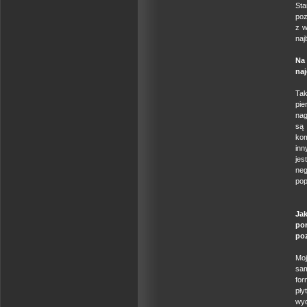
St
poz
z w
naj
Na
naj
Tak
pie
nag
są 
kom
inn
jes
neg
pop
Ja
pom
poz
Moj
sam
for
pły
wyd