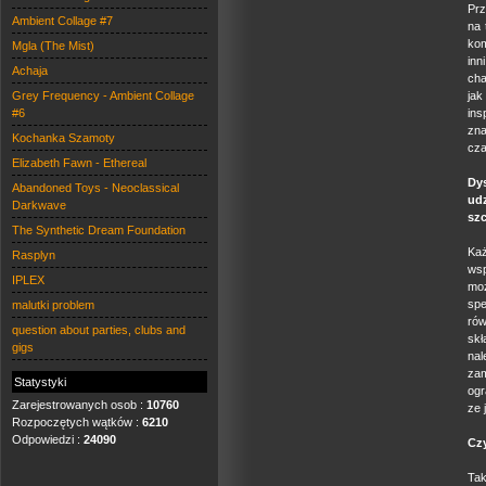
Prz
Ambient Collage #7
na 
kom
Mgla (The Mist)
in
Achaja
cha
Grey Frequency - Ambient Collage
jak
#6
ins
zna
Kochanka Szamoty
cza
Elizabeth Fawn - Ethereal
Dys
Abandoned Toys - Neoclassical
udz
Darkwave
sz
The Synthetic Dream Foundation
Ka
Rasplyn
wsp
IPLEX
mo
spe
malutki problem
rów
question about parties, clubs and
skł
gigs
nal
zam
Statystyki
ogr
Zarejestrowanych osob :
10760
ze 
Rozpoczętych wątków :
6210
Odpowiedzi :
24090
Czy
Tak