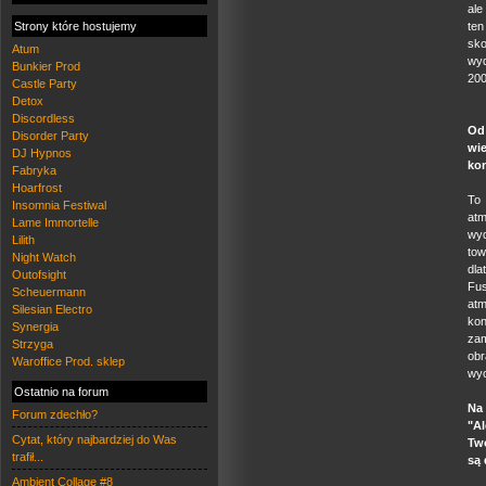
ale
Strony które hostujemy
ten
sko
Atum
wyd
Bunkier Prod
200
Castle Party
Detox
Discordless
Od
Disorder Party
wie
DJ Hypnos
ko
Fabryka
Hoarfrost
To 
Insomnia Festiwal
at
Lame Immortelle
wyd
Lilith
to
Night Watch
dla
Outofsight
Fus
Scheuermann
atm
Silesian Electro
kon
Synergia
zam
Strzyga
ob
Waroffice Prod. sklep
wyo
Ostatnio na forum
Na 
Forum zdechło?
"Al
Cytat, który najbardziej do Was
Two
trafił...
są 
Ambient Collage #8