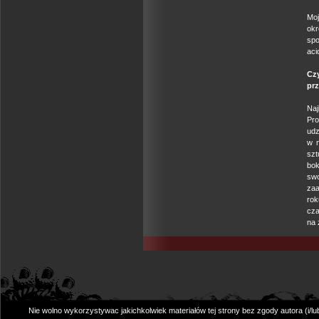
Moj
ok
spo
aci
Cz
pr
Naj
Pro
udz
w n
szt
bok
swo
zaa
ro
cza
na 
Nie wolno wykorzystywac jakichkolwiek materiałów tej strony bez zgody autora (i/l