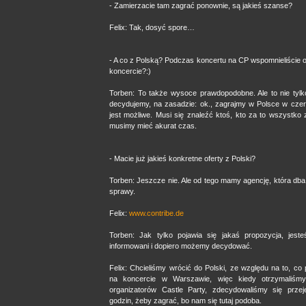
- Zamierzacie tam zagrać ponownie, są jakieś szanse?
Felix: Tak, dosyć spore…
- A co z Polską? Podczas koncertu na CP wspomnieliście
koncercie?:)
Torben: To także wysoce prawdopodobne. Ale to nie tyl
decydujemy, na zasadzie: ok., zagrajmy w Polsce w czer
jest możliwe. Musi się znaleźć ktoś, kto za to wszystko 
musimy mieć akurat czas.
- Macie już jakieś konkretne oferty z Polski?
Torben: Jeszcze nie. Ale od tego mamy agencję, która dba
sprawy.
Felix:
www.contribe.de
Torben: Jak tylko pojawia się jakaś propozycja, jes
informowani i dopiero możemy decydować.
Felix: Chcieliśmy wrócić do Polski, ze względu na to, co
na koncercie w Warszawie, więc kiedy otrzymaliśmy
organizatorów Castle Party, zdecydowaliśmy się prze
godzin, żeby zagrać, bo nam się tutaj podoba.