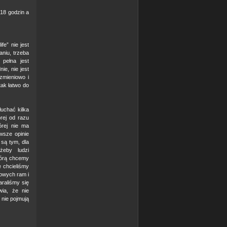
 18 godzin a
fe” nie jest
niu, trzeba
pełna jest
ie, nie jest
zmieniowo i
tak łatwo do
łuchać kilka
órej od razu
órej nie ma
wsze opinie
 są tym, dla
eby ludzi
którą chcemy
e chcieliśmy
powych ram i
raliśmy się
ia, że nie
 nie pojmują