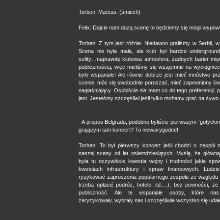
Torben, Marcus: (śmiech)
Felix: Dajcie nam dużą scenę to będziemy się mogli wypowi
Torben: Z tym jest różnie. Niedawno graliśmy w Serbii, w
Scena nie była mała, ale klub był bardzo underground
sufity…naprawdę klubowa atmosfera, żadnych barier mię
publicznością, więc mieliśmy się wzajemnie na wyciągnie
było wspaniałe! Ale równie dobrze jest mieć mnóstwo prz
scenie, móc się swobodnie poruszać, mieć zapewniony świ
nagłaśniający. Osobiście nie mam co do tego preferencji, 
jest. Jesteśmy szczęśliwi jeśli tylko możemy grać na żywo.
- A propos Belgradu, podobno byliście pierwszym “gotyck
grającym tam koncert? To niewiarygodne!
Torben: To był pierwszy koncert jeśli chodzi o zespół 
naszej sceny od lat osiemdziesiątych. Myślę, że główn
była tu oczywiście kwestia wojny i trudności jakie sp
kwestiach infrastruktury i spraw finansowych. Ludzie
ryzykować zaproszenia popularnego zespołu ze względu 
trzeba opłacić podróż, hotele, itd.…), bez pewności, że
publiczność. Ale te wspaniałe osoby, które nas 
zaryzykowały, wybrały nas i szczęśliwie wszystko się udał