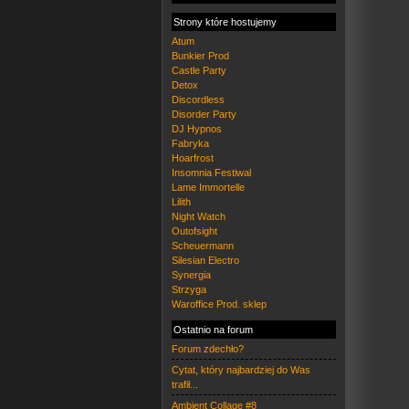
Strony które hostujemy
Atum
Bunkier Prod
Castle Party
Detox
Discordless
Disorder Party
DJ Hypnos
Fabryka
Hoarfrost
Insomnia Festiwal
Lame Immortelle
Lilith
Night Watch
Outofsight
Scheuermann
Silesian Electro
Synergia
Strzyga
Waroffice Prod. sklep
Ostatnio na forum
Forum zdechło?
Cytat, który najbardziej do Was
trafił...
Ambient Collage #8