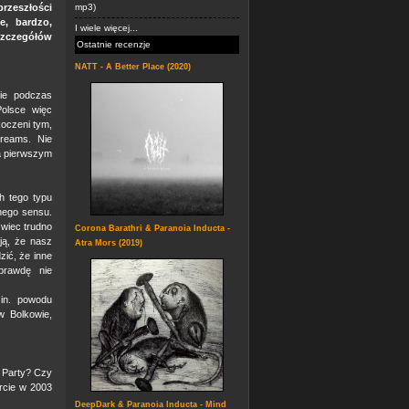
 przeszłości
mp3)
e, bardzo,
I wiele więcej...
 szczegółów
Ostatnie recenzje
NATT - A Better Place (2020)
ie podczas
Polsce więc
koczeni tym,
Dreams. Nie
za pierwszym
h tego typu
nego sensu.
 wiec trudno
Corona Barathri & Paranoia Inducta -
ją, że nasz
Atra Mors (2019)
dzić, że inne
prawdę nie
in. powodu
w Bolkowie,
e Party? Czy
rcie w 2003
DeepDark & Paranoia Inducta - Mind