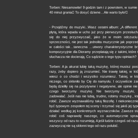
Torben: Niesamowite! 9 godzin tam i z powrotem, w sumie
40 minut grania To dosyć dziwne…Ale warto było!
- Przejdźmy do muzyki...Wasz ostatni album: „A different li
płytą, która wpada w ucho już przy pierwszym przesłucha
się do niej przyzwyczaić, jako że w moim odczuciu 
sprzeczności, nie jest tak jednolita muzycznie jak poprzedn
w całości tak…taneczna …utwory charakterystyczne br
kompozycyjnie dla Dioramy przeplatają się z takimi, które 
słuchacza nie docierają. Co sądzicie o tego typu opiniach?
Torben: A ja akurat lubię taką muzykę, której musisz pos
razy, żeby dopiero ją zrozumieć. Nie trawię takiej, w kt
wiesz o co chodzi i wszystko rozumiesz. Takiej, w kt
niczego, co skłoniło by Cię do namysłu. I oczywiście za
będą dzieliły się na pozytywne i negatywne, ale opinie nie
czego tworzymy muzykę. Nie tworzymy muzyki, ż
zadowalać. Jeśli nas nie lubią, trudno, robimy muzykę , 
robić. Zawsze wyznawaliśmy taką filozofię. I niekonieczni
być typowym zespołem tej sceny i trzymać się jakiś jej ty
działać według jej konkretnych wyznaczników. Zawsze sta
robić coś naprawdę naszego, co automatycznie spraw
wszyscy od razu to rozumieją. A jeśli ludzie czegoś od razu
zazwyczaj nie są skłonni tego od razu polubić.