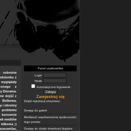
Panel użytkownika
e sobotnie
Login
edsionku z
Hasło
 wyglądały
dzonego z
Automatyczne logowanie
py Diorama.
ie dojść z
Zarejestruj się
 Bolkowa.
Dzięki rejestracji otrzymasz:
y i obrotny
 problemu
Dostęp do galerii
 koncercie
Możliwość wspótworzenia społeczności
elek mediów
tego portalu
 kilkoma ;)
 koncertów,
Dostęp do działu download (legalne