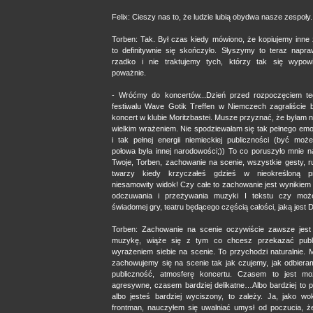
Felix: Cieszy nas to, że ludzie lubią obydwa nasze zespoły.
Torben: Tak. Był czas kiedy mówiono, że kopiujemy inne 
to definitywnie się skończyło. Słyszymy to teraz napr
rzadko i nie traktujemy tych, którzy tak się wypow
poważnie.
- Wróćmy do koncertów...Dzień przed rozpoczęciem t
festiwalu Wave Gotik Treffen w Niemczech zagraliście b
koncert w klubie Moritzbastei. Musze przyznać, że byłam
wielkim wrażeniem. Nie spodziewałam się tak pełnego emo
i tak pełnej energii niemieckiej publiczności (być moż
połowa była innej narodowości;)) To co poruszyło mnie na
Twoje, Torben, zachowanie na scenie, wszystkie gesty, r
twarzy kiedy krzyczałeś gdzieś w nieokreśloną p
niesamowity widok! Czy całe to zachowanie jest wynikiem
odczuwania i przeżywania muzyki I tekstu czy moż
świadomej gry, teatru będącego częścią całości, jaką jest
Torben: Zachowanie na scenie oczywiście zawsze jest
muzykę, wiąże się z tym co chcesz przekazać publi
wyrażeniem siebie na scenie. To przychodzi naturalnie.
zachowujemy się na scenie tak jak czujemy, jak odbier
publiczność, atmosferę koncertu. Czasem to jest mo
agresywne, czasem bardziej delikatne…Albo bardziej to 
albo jesteś bardziej wyciszony, to zależy. Ja, jako wok
frontman, nauczyłem się uwalniać umysł od poczucia, ż