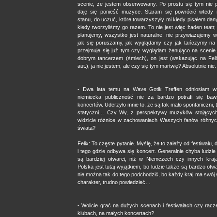
scenie, że jestem obserwowany. Po prostu się tym nie p
daję się ponieść muzyce. Staram się powrócić wtedy
stanu, do uczuć, które towarzyszyły mi kiedy pisałem dan
kiedy tworzyliśmy go razem. To nie jest więc żaden teatr,
planujemy, wszystko jest naturalne, nie przywiązujemy w
jak się poruszamy, jak wyglądamy czy jak tańczymy na 
przejmuje się już tym czy wyglądam żenująco na scenie.
dobrym tancerzem (śmiech), on jest (wskazując na Feli
aut.), ja nie jestem, ale czy się tym martwię? Absolutnie nie.
- Dwa lata temu na Wave Gotik Treffen odniosłam wr
niemiecka publiczność nie za bardzo potrafi się ba
koncertów. Uderzyło mnie to, że są tak mało spontaniczni
statyczni… Czy Wy, z perspektywy muzyków stojących
widzicie różnice w zachowaniach Waszych fanów różny
świata?
Felix: To częste pytanie. Myślę, że to zależy od festiwalu, 
i tego gdzie odbywa się koncert. Generalnie chyba ludzie
są bardziej otwarci, niż w Niemczech czy innych kraj
Polska jest tutaj wyjątkiem, bo ludzie także są bardzo otw
nie można tak do tego podchodzić, bo każdy kraj ma swój
charakter, trudno powiedzieć…
- Wolicie grać na dużych scenach i festiwalach czy racz
klubach, na małych koncertach?