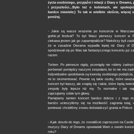
życia osobistego, przyjaźni i relacji z Diary o Dreams,
i przyszłości…Było też o kobietach, ale spokojni
bardzo niewiele;) To tak w wielkim skrócie, więcej
poniżej.
- Jakie są wasze wrażenia po koncercie w Warszaw
gothic.pl festival? To był Wasz pierwszy koncert w 
ciekawa jestem jak go zapamiętaliście? Niektórzy byli zas
że w zasadzie Diorama wypadła lepiej niż Diary of 
spodziewali się po Was tak fantastycznego koncertu już 
razem.
Torben: Po pierwsze nigdy, przenigdy nie robimy żadnyc
porównań pomiędzy naszymi zespołami, bo to nie ma żad
Indywidualne upodobania są kwestią osobistego podejścia,
mi to skomentować. Pewnie są takie osoby, które uważa
koncert był lepszy, ale znajdą się i takie, które będą twier
zespoły były lepsze niż my. To normalne i tak na
zaprzątamy sobie tym głowy.
Pamiętamy tamten koncert bardzo dobrze i z tego m.
bardzo ucieszyliśmy się na możliwość zagrania tutaj, 
ponieważ chcieliśmy znowu doświadczyć grania w Polsce.
- A jak doszło do tego, że zostaliście zaproszeni na Castl
muzycy Diary of Dreams opowiadali Wam o swoim konce
roku?