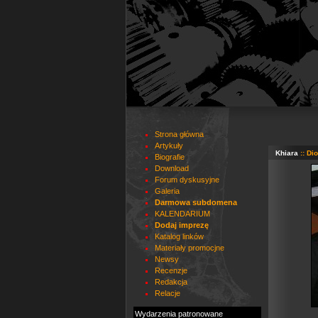
Strona główna
Artykuły
Khiara
:: Di
Biografie
Download
Forum dyskusyjne
Galeria
Darmowa subdomena
KALENDARIUM
Dodaj imprezę
Katalog linków
Materiały promocjne
Newsy
Recenzje
Redakcja
Relacje
Wydarzenia patronowane