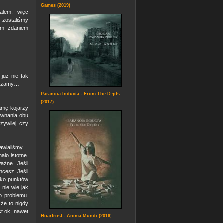
Games (2019)
alem, więc
 zostaliśmy
im zdaniem
już nie tak
niczamy…
Paranoia Inducta - From The Depts
(2017)
amę kojarzy
ównania obu
zywilej czy
awialiśmy…
ało istotne.
ważne. Jeśli
cesz. Jeśli
lko punktów
 nie wie jak
go problemu.
że to nigdy
st ok, nawet
Hoarfrost - Anima Mundi (2016)