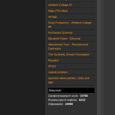
Ambient Collage #7
Mgla (The Mist)
Achaja
Grey Frequency - Ambient Collage
#6
Kochanka Szamoty
Elizabeth Fawn - Ethereal
Abandoned Toys - Neoclassical
Darkwave
The Synthetic Dream Foundation
Rasplyn
IPLEX
malutki problem
question about parties, clubs and
gigs
Statystyki
Zarejestrowanych osob :
10760
Rozpoczętych wątków :
6210
Odpowiedzi :
24090