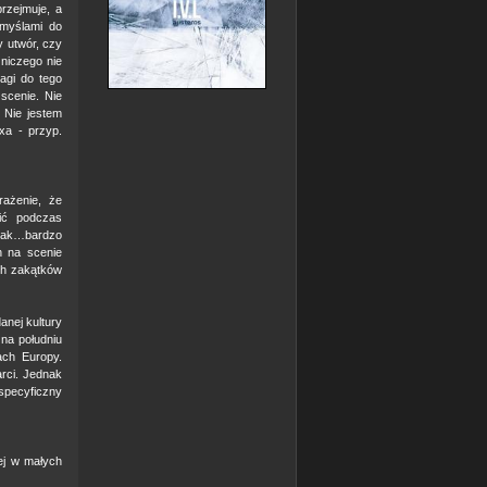
rzejmuje, a
 myślami do
y utwór, czy
 niczego nie
agi do tego
scenie. Nie
 Nie jestem
xa - przyp.
ażenie, że
wić podczas
, tak…bardzo
 na scenie
ch zakątków
danej kultury
 na południu
ach Europy.
arci. Jednak
 specyficzny
ej w małych