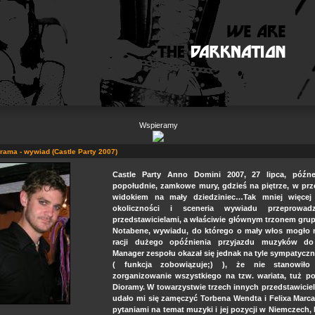
Wspieramy
orama - wywiad (Castle Party 2007)
Castle Party Anno Domini 2007, 27 lipca, późn
popołudnie, zamkowe mury, gdzieś na piętrze, w prz
widokiem na mały dziedziniec…Tak mniej więcej
okoliczności i sceneria wywiadu przeprowa
przedstawicielami, a właściwie głównym trzonem gru
Notabene, wywiadu, do którego o mały włos mogło n
racji dużego opóźnienia przyjazdu muzyków do
Manager zespołu okazał się jednak na tyle sympatyczn
( funkcja zobowiązuje;) ), że nie stanowiło
zorganizowanie wszystkiego na tzw. wariata, tuż po
Dioramy. W towarzystwie trzech innych przedstawici
udało mi się zamęczyć Torbena Wendta i Felixa Marca
pytaniami na temat muzyki i jej pozycji w Niemczech,