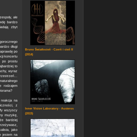
zespoły, ale
awdę bardzo
iadają zbyt
egorocznego
ardzo długi
Bruno Światłocień - Czerń i cień II
 naprawdę po
(2014)
cji koncertu
e po prostu
jbardziej to
uchy, wyraz
rzestrzeń…
 naturalnego
e rodzajem
 Diorama?
 reakcja na
czności, z
Inner Vision Laboratory - Austeros
 My wszyscy
(2015)
amy muzykę,
że bardziej
przeżywasz,
alista, jako
e jestem na