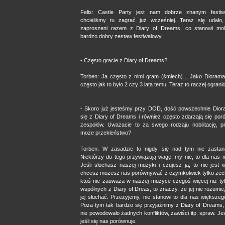
Felix: Castle Party jest nam dobrze znanym festiw
chcieliśmy tu zagrać już wcześniej. Teraz się udało,
zaproszeni razem z Diary of Dreams, co stanowi mo
bardzo dobry zestaw festiwalowy.
- Często gracie z Diary of Dreams?
Torben: Ja często z nimi gram (śmiech)….Jako Diorama 
często jak to było 2 czy 3 lata temu. Teraz to raczej ogra
- Skoro już jesteśmy przy DOD, dość powszechnie Dior
się z Diary of Dreams i również często zdarzają się por
zespołów. Uważacie to za swego rodzaju nobilitację, pr
może przekleństwo?
Torben: W zasadzie to nigdy się nad tym nie zastan
Niektórzy do tego przywiązują wagę, my nie, to dla nas m
Jeśli słuchasz naszej muzyki i czujesz ją, to nie jest 
chcesz możesz nas porównywać z czymkolwiek tylko zech
ktoś nie zauważa w naszej muzyce czegoś więcej niż ty
wspólnych z Diary of Dreas, to znaczy, że jej nie rozumie,
jej słuchać. Przeżyjemy, nie stanowi to dla nas większe
Poza tym tak bardzo się przyjaźnimy z Diary of Dreams, 
nie powodowało żadnych konfliktów, zawiści itp. spraw. Je
jeśli się nas porównuje.