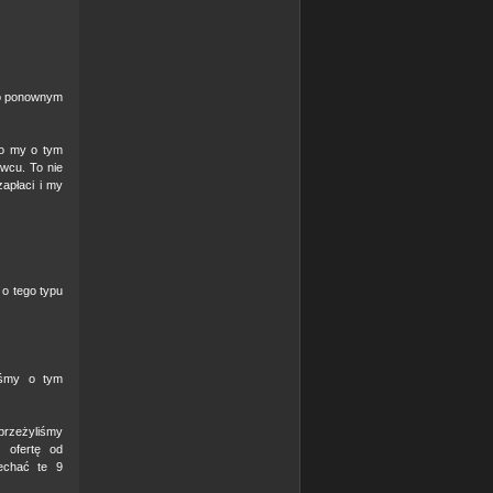
 o ponownym
ko my o tym
wcu. To nie
zapłaci i my
 o tego typu
teśmy o tym
 przeżyliśmy
 ofertę od
jechać te 9