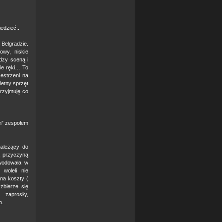
edzieć:.
 Belgradzie.
owy, niskie
dzy sceną i
cie ręki… To
estrzeni na
etny sprzęt
przyjmuję co
im” zespołem
należący do
ą przyczyną
owodowała w
 woleli nie
na koszty (
 zbierze się
zaprosiły,
o.