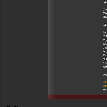
Jak
Thri
Fil
Wol
Ja
Let
O.P
Red
Gon
The
Pre
Z -
Sol
Fro
Sof
Wię
htt
htt
My