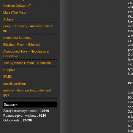
za
Ambient Collage #7
wy
zdr
Mgla (The Mist)
Pi
Achaja
Nie
Grey Frequency - Ambient Collage
mro
#6
Wol
w w
Kochanka Szamoty
że 
Elizabeth Fawn - Ethereal
wid
poc
Abandoned Toys - Neoclassical
Osk
Darkwave
łat
The Synthetic Dream Foundation
się
tyc
Rasplyn
kul
IPLEX
Prz
malutki problem
question about parties, clubs and
Jak
gigs
90
zim
Statystyki
sce
Zarejestrowanych osob :
10760
Zac
Rozpoczętych wątków :
6210
art
Odpowiedzi :
24090
cho
ok
leg