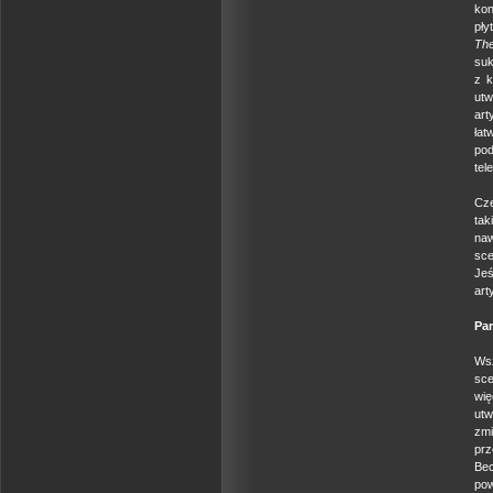
kon
pły
The
suk
z k
ut
ar
łat
po
tel
Cze
tak
naw
sce
Je
art
Pa
Wsz
sce
wi
utw
zm
prz
Bec
pow