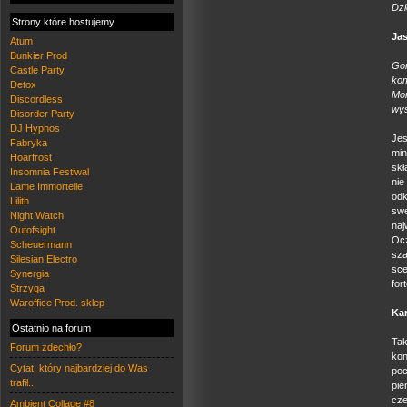
Dzi
Strony które hostujemy
Ja
Atum
Bunkier Prod
Go
Castle Party
kom
Detox
Mon
Discordless
wys
Disorder Party
DJ Hypnos
Jes
Fabryka
min
Hoarfrost
skł
Insomnia Festiwal
nie
Lame Immortelle
odk
Lilith
swe
Night Watch
na
Outofsight
Ocz
Scheuermann
sz
Silesian Electro
sc
Synergia
for
Strzyga
Waroffice Prod. sklep
Kar
Ostatnio na forum
Tak
Forum zdechło?
kon
Cytat, który najbardziej do Was
poc
trafił...
pie
cz
Ambient Collage #8