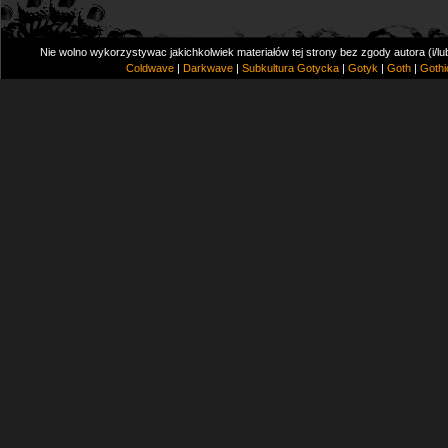
Nie wolno wykorzystywac jakichkolwiek materiałów tej strony bez zgody autora (i/l
Coldwave
|
Darkwave
|
Subkultura Gotycka
|
Gotyk
|
Goth
|
Gothi