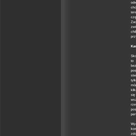
odw
chc
ter
czę
Za
zwi
chi
prz
Kar
Sko
to
bez
po
stw
tyl
móg
kil
si
wsz
rze
pos
pe
Wy
kom
zd