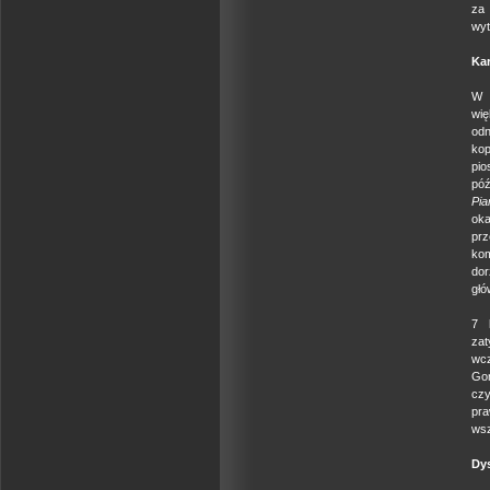
za 
wyt
Kar
W 
wię
odn
kop
pio
póź
Pia
oka
prz
ko
dor
głó
7 
za
wcz
Gon
czy
pra
wsz
Dys