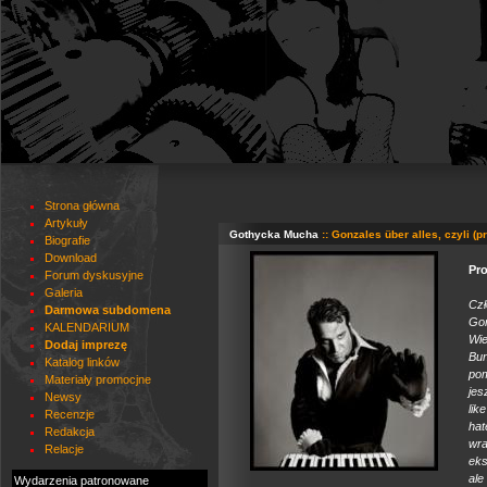
Strona główna
Artykuły
Gothycka Mucha
:: Gonzales über alles, czyli (
Biografie
Download
Pr
Forum dyskusyjne
Galeria
Cz
Darmowa subdomena
Gon
KALENDARIUM
Wie
Dodaj imprezę
Bun
Katalog linków
pom
Materiały promocjne
jes
Newsy
lik
Recenzje
ha
Redakcja
wra
Relacje
eks
ale
Wydarzenia patronowane