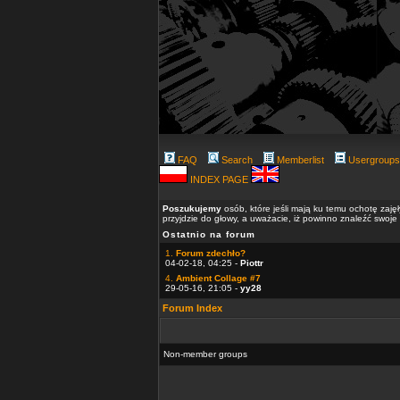
FAQ
Search
Memberlist
Usergroups
INDEX PAGE
Poszukujemy
osób, które jeśli mają ku temu ochotę zaję
przyjdzie do głowy, a uważacie, iż powinno znaleźć swoje
Ostatnio na forum
1.
Forum zdechło?
04-02-18, 04:25 -
Piottr
4.
Ambient Collage #7
29-05-16, 21:05 -
yy28
Forum Index
Non-member groups