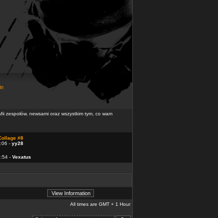
in
rafii zespołów, newsami oraz wszystkim tym, co wam
Collage #8
:06 -
yy28
4:54 -
Vexatus
All times are GMT + 1 Hour