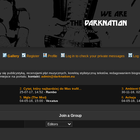
Gallery
Register
Profile
Log in to check your private messages
Log 
ły się publicystyką, recenzjami płyt muzycznych, korektą stylistyczną tekstów, redagowaniem biog
 miejsce na portalu.
kontakt:
admin@darknation.eu
2.
Cytat, który najbardziej do Was trafił...
3.
Ambient 
25-07-17, 14:52 -
Rambo
30-11-16, 02
5.
Mgla (The Mist)
6.
Achaja
04-05-16, 15:00 -
Vexatus
04-05-16, 1
Join a Group