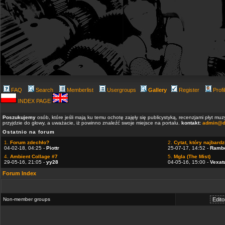
FAQ
Search
Memberlist
Usergroups
Gallery
Register
Profi
INDEX PAGE
Poszukujemy
osób, które jeśli mają ku temu ochotę zajęły się publicystyką, recenzjami płyt m
przyjdzie do głowy, a uważacie, iż powinno znaleźć swoje miejsce na portalu.
kontakt:
admin@d
Ostatnio na forum
1.
Forum zdechło?
2.
Cytat, który najbardzi
04-02-18, 04:25 -
Piottr
25-07-17, 14:52 -
Ramb
4.
Ambient Collage #7
5.
Mgla (The Mist)
29-05-16, 21:05 -
yy28
04-05-16, 15:00 -
Vexat
Forum Index
Non-member groups