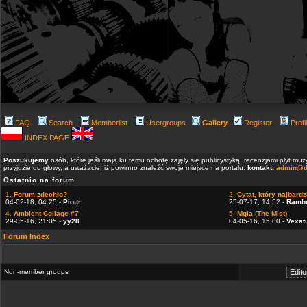
FAQ
Search
Memberlist
Usergroups
Gallery
Register
Profi
INDEX PAGE
Poszukujemy
osób, które jeśli mają ku temu ochotę zajęły się publicystyką, recenzjami płyt m
przyjdzie do głowy, a uważacie, iż powinno znaleźć swoje miejsce na portalu.
kontakt:
admin@d
Ostatnio na forum
1.
Forum zdechło?
2.
Cytat, który najbardzi
04-02-18, 04:25 -
Piottr
25-07-17, 14:52 -
Ramb
4.
Ambient Collage #7
5.
Mgla (The Mist)
29-05-16, 21:05 -
yy28
04-05-16, 15:00 -
Vexat
Forum Index
Non-member groups