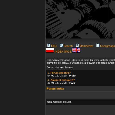
FAQ
Search
Memberlist
Usergroups
INDEX PAGE
Poszukujemy
osób, które jeśli mają ku temu ochotę zaję
przyjdzie do głowy, a uważacie, iż powinno znaleźć swoje
Ostatnio na forum
1.
Forum zdechło?
04-02-18, 04:25 -
Piottr
4.
Ambient Collage #7
29-05-16, 21:05 -
yy28
Forum Index
Non-member groups