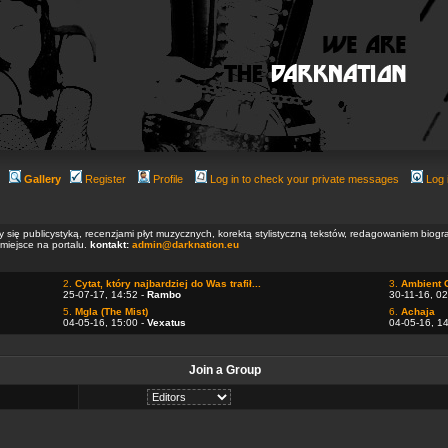
Gallery
Register
Profile
Log in to check your private messages
Log 
ły się publicystyką, recenzjami płyt muzycznych, korektą stylistyczną tekstów, redagowaniem biog
 miejsce na portalu.
kontakt:
admin@darknation.eu
2.
Cytat, który najbardziej do Was trafił...
3.
Ambient 
25-07-17, 14:52 -
Rambo
30-11-16, 02
5.
Mgla (The Mist)
6.
Achaja
04-05-16, 15:00 -
Vexatus
04-05-16, 1
Join a Group