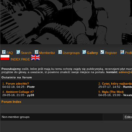
FAQ
Search
Memberlist
Usergroups
Gallery
Register
Profi
INDEX PAGE
Poszukujemy
osób, które jeśli mają ku temu ochotę zajęły się publicystyką, recenzjami płyt m
przyjdzie do głowy, a uważacie, iż powinno znaleźć swoje miejsce na portalu.
kontakt:
admin@d
Ostatnio na forum
1.
Forum zdechło?
2.
Cytat, który najbardzi
04-02-18, 04:25 -
Piottr
25-07-17, 14:52 -
Ramb
4.
Ambient Collage #7
5.
Mgla (The Mist)
29-05-16, 21:05 -
yy28
04-05-16, 15:00 -
Vexat
Forum Index
Non-member groups