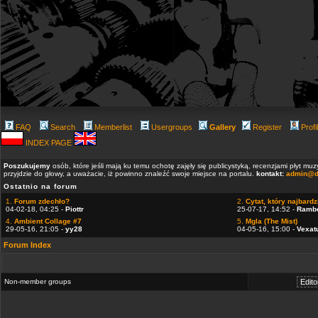
FAQ
Search
Memberlist
Usergroups
Gallery
Register
Profi
INDEX PAGE
Poszukujemy
osób, które jeśli mają ku temu ochotę zajęły się publicystyką, recenzjami płyt m
przyjdzie do głowy, a uważacie, iż powinno znaleźć swoje miejsce na portalu.
kontakt:
admin@d
Ostatnio na forum
1.
Forum zdechło?
2.
Cytat, który najbardzi
04-02-18, 04:25 -
Piottr
25-07-17, 14:52 -
Ramb
4.
Ambient Collage #7
5.
Mgla (The Mist)
29-05-16, 21:05 -
yy28
04-05-16, 15:00 -
Vexat
Forum Index
Non-member groups