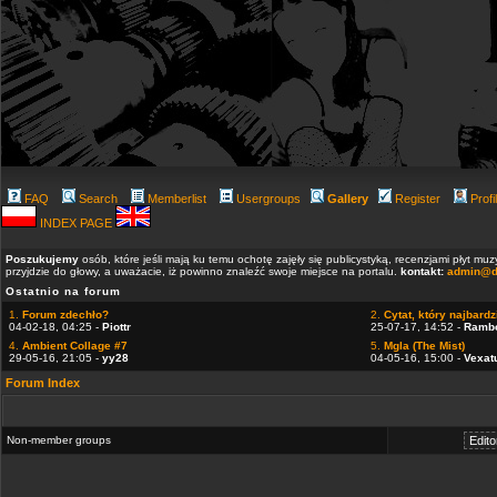
FAQ
Search
Memberlist
Usergroups
Gallery
Register
Profi
INDEX PAGE
Poszukujemy
osób, które jeśli mają ku temu ochotę zajęły się publicystyką, recenzjami płyt m
przyjdzie do głowy, a uważacie, iż powinno znaleźć swoje miejsce na portalu.
kontakt:
admin@d
Ostatnio na forum
1.
Forum zdechło?
2.
Cytat, który najbardzi
04-02-18, 04:25 -
Piottr
25-07-17, 14:52 -
Ramb
4.
Ambient Collage #7
5.
Mgla (The Mist)
29-05-16, 21:05 -
yy28
04-05-16, 15:00 -
Vexat
Forum Index
Non-member groups