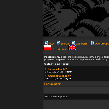
FAQ
Search
Memberlist
Usergroups
INDEX PAGE
Poszukujemy
osób, które jeśli mają ku temu ochotę zaję
przyjdzie do głowy, a uważacie, iż powinno znaleźć swoje
Ostatnio na forum
1.
Forum zdechło?
04-02-18, 04:25 -
Piottr
4.
Ambient Collage #7
29-05-16, 21:05 -
yy28
Forum Index
Non-member groups