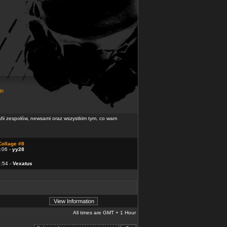
in
rafii zespołów, newsami oraz wszystkim tym, co wam
Collage #8
:06 -
yy28
4:54 -
Vexatus
All times are GMT + 1 Hour