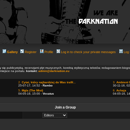
Gallery
Register
Profile
Log in to check your private messages
Log 
ły się publicystyką, recenzjami płyt muzycznych, korektą stylistyczną tekstów, redagowaniem biog
 miejsce na portalu.
kontakt:
admin@darknation.eu
2.
Cytat, który najbardziej do Was trafił...
3.
Ambient 
25-07-17, 14:52 -
Rambo
30-11-16, 02
5.
Mgla (The Mist)
6.
Achaja
04-05-16, 15:00 -
Vexatus
04-05-16, 1
Join a Group