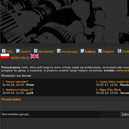
FAQ
Search
Memberlist
Usergroups
Gallery
Register
Profi
INDEX PAGE
Poszukujemy
osób, które jeśli mają ku temu ochotę zajęły się publicystyką, recenzjami płyt m
przyjdzie do głowy, a uważacie, iż powinno znaleźć swoje miejsce na portalu.
kontakt:
admin@d
Ostatnio na forum
1.
Forum zdechło?
2.
Cytat, który najbardzi
04-02-18, 04:25 -
Piottr
25-07-17, 14:52 -
Ramb
4.
Ambient Collage #7
5.
Mgla (The Mist)
29-05-16, 21:05 -
yy28
04-05-16, 15:00 -
Vexat
Forum Index
Non-member groups