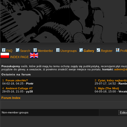
FAQ
Search
Memberlist
Usergroups
Gallery
Register
Profi
INDEX PAGE
Poszukujemy
osób, które jeśli mają ku temu ochotę zajęły się publicystyką, recenzjami płyt m
przyjdzie do głowy, a uważacie, iż powinno znaleźć swoje miejsce na portalu.
kontakt:
admin@d
Ostatnio na forum
1.
Forum zdechło?
2.
Cytat, który najbardzi
04-02-18, 04:25 -
Piottr
25-07-17, 14:52 -
Ramb
4.
Ambient Collage #7
5.
Mgla (The Mist)
29-05-16, 21:05 -
yy28
04-05-16, 15:00 -
Vexat
Forum Index
Non-member groups