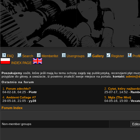
FAQ
Search
Memberlist
Usergroups
Gallery
Register
Profi
INDEX PAGE
Poszukujemy
osób, które jeśli mają ku temu ochotę zajęły się publicystyką, recenzjami płyt m
przyjdzie do głowy, a uważacie, iż powinno znaleźć swoje miejsce na portalu.
kontakt:
admin@d
Ostatnio na forum
1.
Forum zdechło?
2.
Cytat, który najbardzi
04-02-18, 04:25 -
Piottr
25-07-17, 14:52 -
Ramb
4.
Ambient Collage #7
5.
Mgla (The Mist)
29-05-16, 21:05 -
yy28
04-05-16, 15:00 -
Vexat
Forum Index
Non-member groups