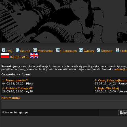
FAQ
Search
Memberlist
Usergroups
Gallery
Register
Profi
INDEX PAGE
Poszukujemy
osób, które jeśli mają ku temu ochotę zajęły się publicystyką, recenzjami płyt m
przyjdzie do głowy, a uważacie, iż powinno znaleźć swoje miejsce na portalu.
kontakt:
admin@d
Ostatnio na forum
1.
Forum zdechło?
2.
Cytat, który najbardzi
04-02-18, 04:25 -
Piottr
25-07-17, 14:52 -
Ramb
4.
Ambient Collage #7
5.
Mgla (The Mist)
29-05-16, 21:05 -
yy28
04-05-16, 15:00 -
Vexat
Forum Index
Non-member groups