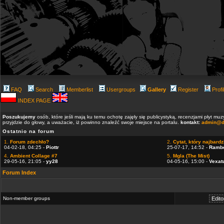
FAQ
Search
Memberlist
Usergroups
Gallery
Register
Profi
INDEX PAGE
Poszukujemy
osób, które jeśli mają ku temu ochotę zajęły się publicystyką, recenzjami płyt m
przyjdzie do głowy, a uważacie, iż powinno znaleźć swoje miejsce na portalu.
kontakt:
admin@d
Ostatnio na forum
1.
Forum zdechło?
2.
Cytat, który najbardzi
04-02-18, 04:25 -
Piottr
25-07-17, 14:52 -
Ramb
4.
Ambient Collage #7
5.
Mgla (The Mist)
29-05-16, 21:05 -
yy28
04-05-16, 15:00 -
Vexat
Forum Index
Non-member groups