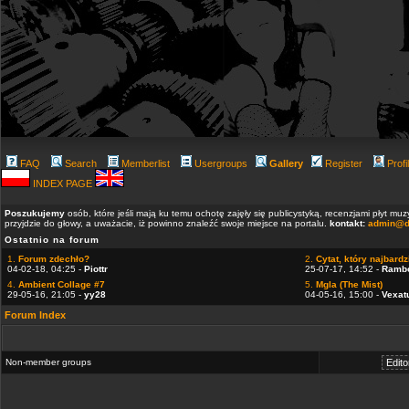
FAQ
Search
Memberlist
Usergroups
Gallery
Register
Profi
INDEX PAGE
Poszukujemy
osób, które jeśli mają ku temu ochotę zajęły się publicystyką, recenzjami płyt m
przyjdzie do głowy, a uważacie, iż powinno znaleźć swoje miejsce na portalu.
kontakt:
admin@d
Ostatnio na forum
1.
Forum zdechło?
2.
Cytat, który najbardzi
04-02-18, 04:25 -
Piottr
25-07-17, 14:52 -
Ramb
4.
Ambient Collage #7
5.
Mgla (The Mist)
29-05-16, 21:05 -
yy28
04-05-16, 15:00 -
Vexat
Forum Index
Non-member groups