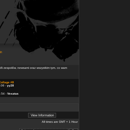
in
rafii zespołów, newsami oraz wszystkim tym, co wam
Collage #8
:06 -
yy28
4:54 -
Vexatus
All times are GMT + 1 Hour