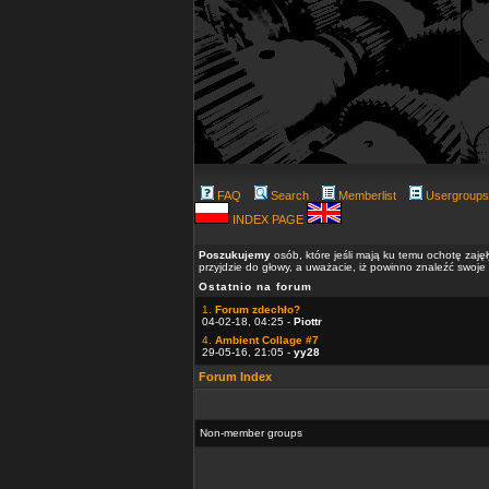
FAQ
Search
Memberlist
Usergroups
INDEX PAGE
Poszukujemy
osób, które jeśli mają ku temu ochotę zaję
przyjdzie do głowy, a uważacie, iż powinno znaleźć swoje
Ostatnio na forum
1.
Forum zdechło?
04-02-18, 04:25 -
Piottr
4.
Ambient Collage #7
29-05-16, 21:05 -
yy28
Forum Index
Non-member groups