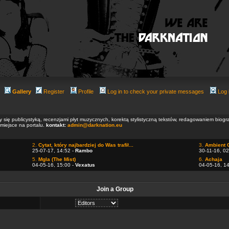
Gallery
Register
Profile
Log in to check your private messages
Log 
ły się publicystyką, recenzjami płyt muzycznych, korektą stylistyczną tekstów, redagowaniem biog
 miejsce na portalu.
kontakt:
admin@darknation.eu
2.
Cytat, który najbardziej do Was trafił...
3.
Ambient 
25-07-17, 14:52 -
Rambo
30-11-16, 02
5.
Mgla (The Mist)
6.
Achaja
04-05-16, 15:00 -
Vexatus
04-05-16, 1
Join a Group