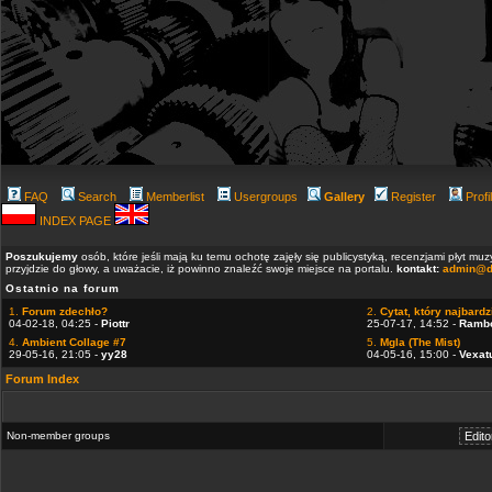
FAQ
Search
Memberlist
Usergroups
Gallery
Register
Profi
INDEX PAGE
Poszukujemy
osób, które jeśli mają ku temu ochotę zajęły się publicystyką, recenzjami płyt m
przyjdzie do głowy, a uważacie, iż powinno znaleźć swoje miejsce na portalu.
kontakt:
admin@d
Ostatnio na forum
1.
Forum zdechło?
2.
Cytat, który najbardzi
04-02-18, 04:25 -
Piottr
25-07-17, 14:52 -
Ramb
4.
Ambient Collage #7
5.
Mgla (The Mist)
29-05-16, 21:05 -
yy28
04-05-16, 15:00 -
Vexat
Forum Index
Non-member groups