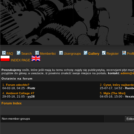
FAQ
Search
Memberlist
Usergroups
Gallery
Register
Profi
INDEX PAGE
Poszukujemy
osób, które jeśli mają ku temu ochotę zajęły się publicystyką, recenzjami płyt m
przyjdzie do głowy, a uważacie, iż powinno znaleźć swoje miejsce na portalu.
kontakt:
admin@d
Ostatnio na forum
1.
Forum zdechło?
2.
Cytat, który najbardzi
04-02-18, 04:25 -
Piottr
25-07-17, 14:52 -
Ramb
4.
Ambient Collage #7
5.
Mgla (The Mist)
29-05-16, 21:05 -
yy28
04-05-16, 15:00 -
Vexat
Forum Index
Non-member groups