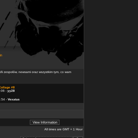
in
rafii zespołów, newsami oraz wszystkim tym, co wam
Collage #8
:06 -
yy28
4:54 -
Vexatus
All times are GMT + 1 Hour