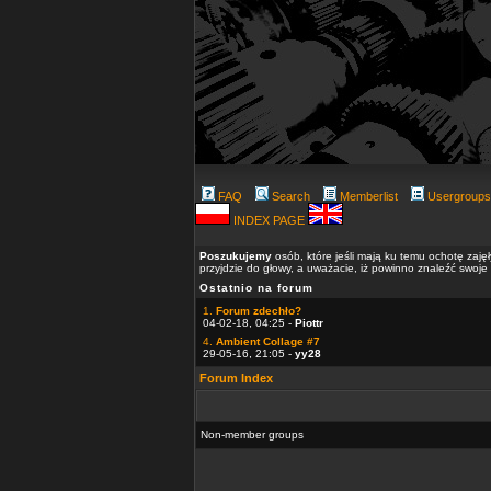
FAQ
Search
Memberlist
Usergroups
INDEX PAGE
Poszukujemy
osób, które jeśli mają ku temu ochotę zaję
przyjdzie do głowy, a uważacie, iż powinno znaleźć swoje
Ostatnio na forum
1.
Forum zdechło?
04-02-18, 04:25 -
Piottr
4.
Ambient Collage #7
29-05-16, 21:05 -
yy28
Forum Index
Non-member groups