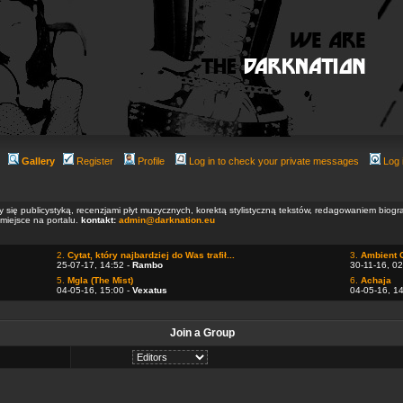
Gallery
Register
Profile
Log in to check your private messages
Log 
ły się publicystyką, recenzjami płyt muzycznych, korektą stylistyczną tekstów, redagowaniem biog
 miejsce na portalu.
kontakt:
admin@darknation.eu
2.
Cytat, który najbardziej do Was trafił...
3.
Ambient 
25-07-17, 14:52 -
Rambo
30-11-16, 02
5.
Mgla (The Mist)
6.
Achaja
04-05-16, 15:00 -
Vexatus
04-05-16, 1
Join a Group