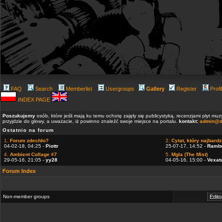
FAQ
Search
Memberlist
Usergroups
Gallery
Register
Profi
INDEX PAGE
Poszukujemy
osób, które jeśli mają ku temu ochotę zajęły się publicystyką, recenzjami płyt m
przyjdzie do głowy, a uważacie, iż powinno znaleźć swoje miejsce na portalu.
kontakt:
admin@d
Ostatnio na forum
1.
Forum zdechło?
2.
Cytat, który najbardzi
04-02-18, 04:25 -
Piottr
25-07-17, 14:52 -
Ramb
4.
Ambient Collage #7
5.
Mgla (The Mist)
29-05-16, 21:05 -
yy28
04-05-16, 15:00 -
Vexat
Forum Index
Non-member groups