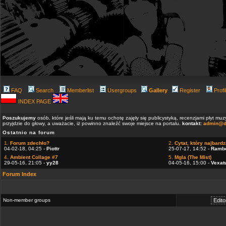
FAQ
Search
Memberlist
Usergroups
Gallery
Register
Profi
INDEX PAGE
Poszukujemy
osób, które jeśli mają ku temu ochotę zajęły się publicystyką, recenzjami płyt m
przyjdzie do głowy, a uważacie, iż powinno znaleźć swoje miejsce na portalu.
kontakt:
admin@d
Ostatnio na forum
1.
Forum zdechło?
2.
Cytat, który najbardzi
04-02-18, 04:25 -
Piottr
25-07-17, 14:52 -
Ramb
4.
Ambient Collage #7
5.
Mgla (The Mist)
29-05-16, 21:05 -
yy28
04-05-16, 15:00 -
Vexat
Forum Index
Non-member groups