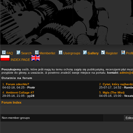
FAQ
Search
Memberlist
Usergroups
Gallery
Register
Profi
INDEX PAGE
Poszukujemy
osób, które jeśli mają ku temu ochotę zajęły się publicystyką, recenzjami płyt m
przyjdzie do głowy, a uważacie, iż powinno znaleźć swoje miejsce na portalu.
kontakt:
admin@d
Ostatnio na forum
1.
Forum zdechło?
2.
Cytat, który najbardzi
04-02-18, 04:25 -
Piottr
25-07-17, 14:52 -
Ramb
4.
Ambient Collage #7
5.
Mgla (The Mist)
29-05-16, 21:05 -
yy28
04-05-16, 15:00 -
Vexat
Forum Index
Non-member groups