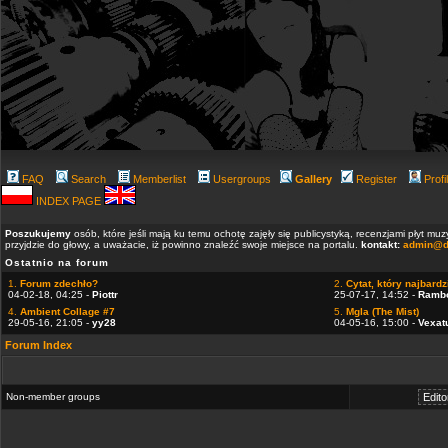
FAQ
Search
Memberlist
Usergroups
Gallery
Register
Profi
INDEX PAGE
Poszukujemy
osób, które jeśli mają ku temu ochotę zajęły się publicystyką, recenzjami płyt m
przyjdzie do głowy, a uważacie, iż powinno znaleźć swoje miejsce na portalu.
kontakt:
admin@d
Ostatnio na forum
1.
Forum zdechło?
2.
Cytat, który najbardzi
04-02-18, 04:25 -
Piottr
25-07-17, 14:52 -
Ramb
4.
Ambient Collage #7
5.
Mgla (The Mist)
29-05-16, 21:05 -
yy28
04-05-16, 15:00 -
Vexat
Forum Index
Non-member groups