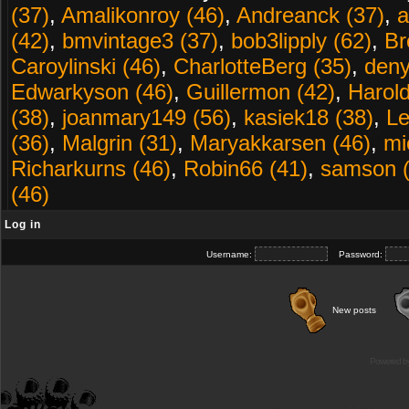
(37)
,
Amalikonroy (46)
,
Andreanck (37)
,
a
(42)
,
bmvintage3 (37)
,
bob3lipply (62)
,
Br
Caroylinski (46)
,
CharlotteBerg (35)
,
deny
Edwarkyson (46)
,
Guillermon (42)
,
Harold
(38)
,
joanmary149 (56)
,
kasiek18 (38)
,
Le
(36)
,
Malgrin (31)
,
Maryakkarsen (46)
,
mi
Richarkurns (46)
,
Robin66 (41)
,
samson (
(46)
Log in
Username:
Password:
New posts
Powered b