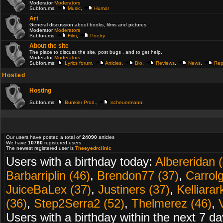
Moderator
Moderators
Subforums:
Music
,
Humor
Art
General discussion about books, films and pictures.
Moderator
Moderators
Subforums:
Film
,
Poetry
About the site
The place to discuss the site, post bugs , and to get help.
Moderator
Moderators
Subforums:
Lyrics forum
,
Articles
,
Bio
,
Reviews
,
News
,
Rep
Hosted
Hosting
Subforums:
Bunkier Prod.
,
:scheuermann:
Our users have posted a total of
24090
articles
We have
10760
registered users
The newest registered user is
Theeyedrclinic
Users with a birthday today:
Albereridan 
Barbarriplin (46)
,
Brendon77 (37)
,
Carrolg
JuiceBaLex (37)
,
Justiners (37)
,
Kelliarar
(36)
,
Step2Serra2 (52)
,
Thelmerez (46)
,
Users with a birthday within the next 7 d