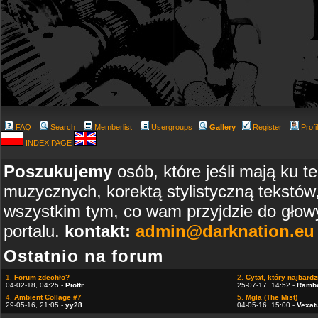
FAQ
Search
Memberlist
Usergroups
Gallery
Register
Profi
INDEX PAGE
Poszukujemy
osób, które jeśli mają ku t
muzycznych, korektą stylistyczną tekstów
wszystkim tym, co wam przyjdzie do głowy
portalu.
kontakt:
admin@darknation.eu
Ostatnio na forum
1.
Forum zdechło?
2.
Cytat, który najbardzi
04-02-18, 04:25 -
Piottr
25-07-17, 14:52 -
Ramb
4.
Ambient Collage #7
5.
Mgla (The Mist)
29-05-16, 21:05 -
yy28
04-05-16, 15:00 -
Vexat