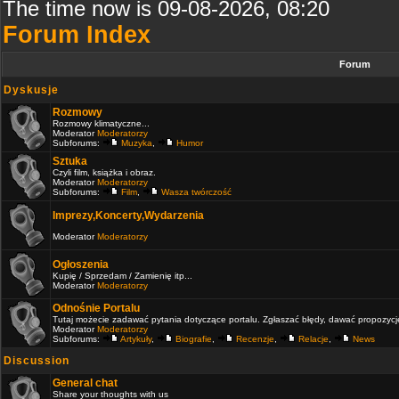
The time now is 09-08-2026, 08:20
Forum Index
Forum
Dyskusje
Rozmowy
Rozmowy klimatyczne...
Moderator
Moderatorzy
Subforums:
Muzyka
,
Humor
Sztuka
Czyli film, książka i obraz.
Moderator
Moderatorzy
Subforums:
Film
,
Wasza twórczość
Imprezy,Koncerty,Wydarzenia
Moderator
Moderatorzy
Ogłoszenia
Kupię / Sprzedam / Zamienię itp...
Moderator
Moderatorzy
Odnośnie Portalu
Tutaj możecie zadawać pytania dotyczące portalu. Zgłaszać błędy, dawać propozycje 
Moderator
Moderatorzy
Subforums:
Artykuły
,
Biografie
,
Recenzje
,
Relacje
,
News
Discussion
General chat
Share your thoughts with us