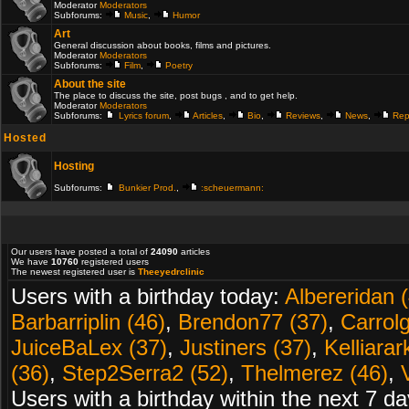
Moderator
Moderators
Subforums:
Music
,
Humor
Art
General discussion about books, films and pictures.
Moderator
Moderators
Subforums:
Film
,
Poetry
About the site
The place to discuss the site, post bugs , and to get help.
Moderator
Moderators
Subforums:
Lyrics forum
,
Articles
,
Bio
,
Reviews
,
News
,
Rep
Hosted
Hosting
Subforums:
Bunkier Prod.
,
:scheuermann:
Our users have posted a total of
24090
articles
We have
10760
registered users
The newest registered user is
Theeyedrclinic
Users with a birthday today:
Albereridan 
Barbarriplin (46)
,
Brendon77 (37)
,
Carrolg
JuiceBaLex (37)
,
Justiners (37)
,
Kelliarar
(36)
,
Step2Serra2 (52)
,
Thelmerez (46)
,
Users with a birthday within the next 7 d