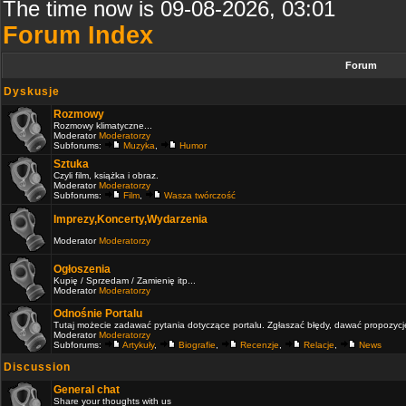
The time now is 09-08-2026, 03:01
Forum Index
Forum
Dyskusje
Rozmowy
Rozmowy klimatyczne...
Moderator
Moderatorzy
Subforums:
Muzyka
,
Humor
Sztuka
Czyli film, książka i obraz.
Moderator
Moderatorzy
Subforums:
Film
,
Wasza twórczość
Imprezy,Koncerty,Wydarzenia
Moderator
Moderatorzy
Ogłoszenia
Kupię / Sprzedam / Zamienię itp...
Moderator
Moderatorzy
Odnośnie Portalu
Tutaj możecie zadawać pytania dotyczące portalu. Zgłaszać błędy, dawać propozycje 
Moderator
Moderatorzy
Subforums:
Artykuły
,
Biografie
,
Recenzje
,
Relacje
,
News
Discussion
General chat
Share your thoughts with us