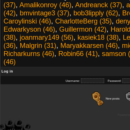
(37)
,
Amalikonroy (46)
,
Andreanck (37)
,
a
(42)
,
bmvintage3 (37)
,
bob3lipply (62)
,
Br
Caroylinski (46)
,
CharlotteBerg (35)
,
deny
Edwarkyson (46)
,
Guillermon (42)
,
Harold
(38)
,
joanmary149 (56)
,
kasiek18 (38)
,
Le
(36)
,
Malgrin (31)
,
Maryakkarsen (46)
,
mi
Richarkurns (46)
,
Robin66 (41)
,
samson (
(46)
Log in
Username:
Password:
New posts
Powered b