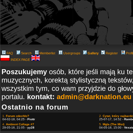
FAQ
Search
Memberlist
Usergroups
Gallery
Register
Profi
INDEX PAGE
Poszukujemy
osób, które jeśli mają ku t
muzycznych, korektą stylistyczną tekstów
wszystkim tym, co wam przyjdzie do głowy
portalu.
kontakt:
admin@darknation.eu
Ostatnio na forum
1.
Forum zdechło?
2.
Cytat, który najbardzi
04-02-18, 04:25 -
Piottr
25-07-17, 14:52 -
Ramb
4.
Ambient Collage #7
5.
Mgla (The Mist)
29-05-16, 21:05 -
yy28
04-05-16, 15:00 -
Vexat