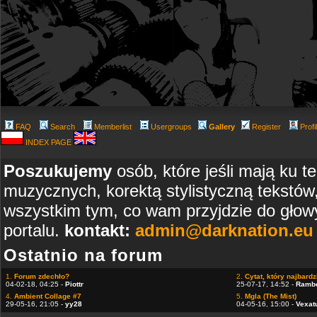
FAQ
Search
Memberlist
Usergroups
Gallery
Register
Profi
INDEX PAGE
Poszukujemy
osób, które jeśli mają ku t
muzycznych, korektą stylistyczną tekstów
wszystkim tym, co wam przyjdzie do głowy
portalu.
kontakt:
admin@darknation.eu
Ostatnio na forum
1.
Forum zdechło?
2.
Cytat, który najbardzi
04-02-18, 04:25 -
Piottr
25-07-17, 14:52 -
Ramb
4.
Ambient Collage #7
5.
Mgla (The Mist)
29-05-16, 21:05 -
yy28
04-05-16, 15:00 -
Vexat