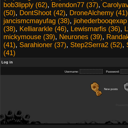
bob3lipply (62)
,
Brendon77 (37)
,
Carolyav
(50)
,
DontShoot (42)
,
DroneAlchemy (41)
jancismcmayufag (38)
,
jiohederbooqexap
(38)
,
Kelliararkle (46)
,
Lewismarfis (36)
,
L
mickymouse (39)
,
Neurones (39)
,
Randak
(41)
,
Sarahioner (37)
,
Step2Serra2 (52)
,
(41)
Log in
Username:
Password:
New posts
Powered b