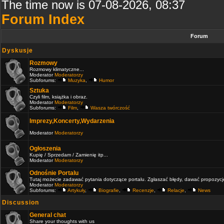
The time now is 07-08-2026, 08:37
Forum Index
Forum
Dyskusje
Rozmowy
Rozmowy klimatyczne...
Moderator
Moderatorzy
Subforums:
Muzyka
,
Humor
Sztuka
Czyli film, książka i obraz.
Moderator
Moderatorzy
Subforums:
Film
,
Wasza twórczość
Imprezy,Koncerty,Wydarzenia
Moderator
Moderatorzy
Ogłoszenia
Kupię / Sprzedam / Zamienię itp...
Moderator
Moderatorzy
Odnośnie Portalu
Tutaj możecie zadawać pytania dotyczące portalu. Zgłaszać błędy, dawać propozycje 
Moderator
Moderatorzy
Subforums:
Artykuły
,
Biografie
,
Recenzje
,
Relacje
,
News
Discussion
General chat
Share your thoughts with us