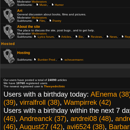
Moderator
Moderators
Subforums:
Music
,
Humor
Art
General discussion about books, films and pictures.
Moderator
Moderators
Subforums:
Film
,
Poetry
About the site
The place to discuss the site, post bugs , and to get help.
Moderator
Moderators
Subforums:
Lyrics forum
,
Articles
,
Bio
,
Reviews
,
News
,
Rep
Hosted
Hosting
Subforums:
Bunkier Prod.
,
:scheuermann:
Our users have posted a total of
24090
articles
We have
10760
registered users
The newest registered user is
Theeyedrclinic
Users with a birthday today:
AEnema (38
(39)
,
virralfroll (38)
,
Wampirrek (42)
Users with a birthday within the next 7 d
(46)
,
Andreanck (37)
,
andrei08 (48)
,
andr
(46)
,
August27 (42)
,
avi6524 (38)
,
Barbarr