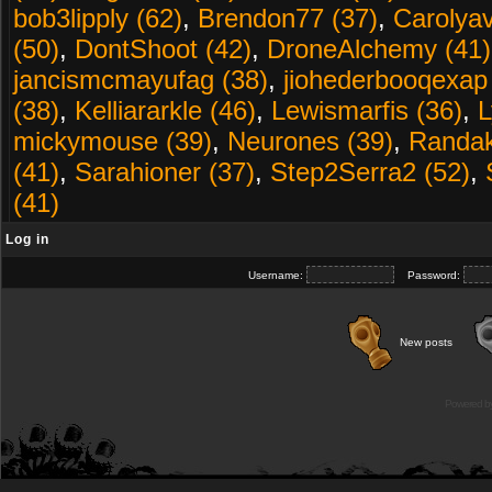
bob3lipply (62)
,
Brendon77 (37)
,
Carolyav
(50)
,
DontShoot (42)
,
DroneAlchemy (41)
jancismcmayufag (38)
,
jiohederbooqexap
(38)
,
Kelliararkle (46)
,
Lewismarfis (36)
,
L
mickymouse (39)
,
Neurones (39)
,
Randak
(41)
,
Sarahioner (37)
,
Step2Serra2 (52)
,
(41)
Log in
Username:
Password:
New posts
Powered b