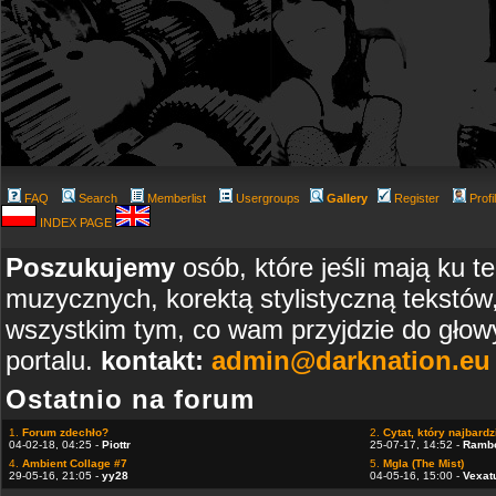
FAQ
Search
Memberlist
Usergroups
Gallery
Register
Profi
INDEX PAGE
Poszukujemy
osób, które jeśli mają ku t
muzycznych, korektą stylistyczną tekstów
wszystkim tym, co wam przyjdzie do głowy
portalu.
kontakt:
admin@darknation.eu
Ostatnio na forum
1.
Forum zdechło?
2.
Cytat, który najbardzi
04-02-18, 04:25 -
Piottr
25-07-17, 14:52 -
Ramb
4.
Ambient Collage #7
5.
Mgla (The Mist)
29-05-16, 21:05 -
yy28
04-05-16, 15:00 -
Vexat