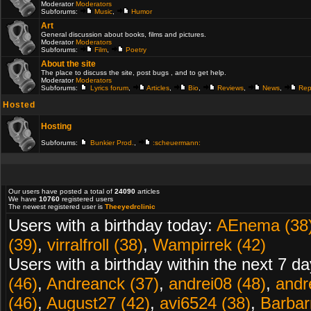
Moderator
Moderators
Subforums:
Music
,
Humor
Art
General discussion about books, films and pictures.
Moderator
Moderators
Subforums:
Film
,
Poetry
About the site
The place to discuss the site, post bugs , and to get help.
Moderator
Moderators
Subforums:
Lyrics forum
,
Articles
,
Bio
,
Reviews
,
News
,
Rep
Hosted
Hosting
Subforums:
Bunkier Prod.
,
:scheuermann:
Our users have posted a total of
24090
articles
We have
10760
registered users
The newest registered user is
Theeyedrclinic
Users with a birthday today:
AEnema (38
(39)
,
virralfroll (38)
,
Wampirrek (42)
Users with a birthday within the next 7 d
(46)
,
Andreanck (37)
,
andrei08 (48)
,
andr
(46)
,
August27 (42)
,
avi6524 (38)
,
Barbarr