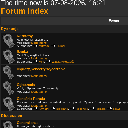
The time now is 07-08-2026, 16:21
Forum Index
Forum
Dyskusje
Rozmowy
Rozmowy klimatyczne...
Moderator
Moderatorzy
Subforums:
Muzyka
,
Humor
Sztuka
Czyli film, książka i obraz.
Moderator
Moderatorzy
Subforums:
Film
,
Wasza twórczość
Imprezy,Koncerty,Wydarzenia
Moderator
Moderatorzy
Ogłoszenia
Kupię / Sprzedam / Zamienię itp...
Moderator
Moderatorzy
Odnośnie Portalu
Tutaj możecie zadawać pytania dotyczące portalu. Zgłaszać błędy, dawać propozycje 
Moderator
Moderatorzy
Subforums:
Artykuły
,
Biografie
,
Recenzje
,
Relacje
,
News
Discussion
General chat
Share your thoughts with us