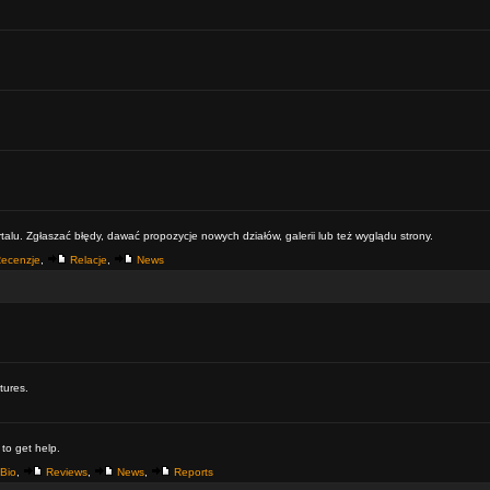
alu. Zgłaszać błędy, dawać propozycje nowych działów, galerii lub też wyglądu strony.
ecenzje
,
Relacje
,
News
tures.
 to get help.
Bio
,
Reviews
,
News
,
Reports