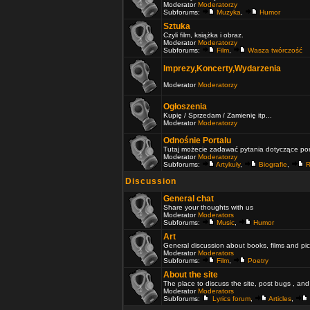
Moderator
Moderatorzy
Subforums:
Muzyka
,
Humor
Sztuka
Czyli film, książka i obraz.
Moderator
Moderatorzy
Subforums:
Film
,
Wasza twórczość
Imprezy,Koncerty,Wydarzenia
Moderator
Moderatorzy
Ogłoszenia
Kupię / Sprzedam / Zamienię itp...
Moderator
Moderatorzy
Odnośnie Portalu
Tutaj możecie zadawać pytania dotyczące port
Moderator
Moderatorzy
Subforums:
Artykuły
,
Biografie
,
R
Discussion
General chat
Share your thoughts with us
Moderator
Moderators
Subforums:
Music
,
Humor
Art
General discussion about books, films and pic
Moderator
Moderators
Subforums:
Film
,
Poetry
About the site
The place to discuss the site, post bugs , and
Moderator
Moderators
Subforums:
Lyrics forum
,
Articles
,