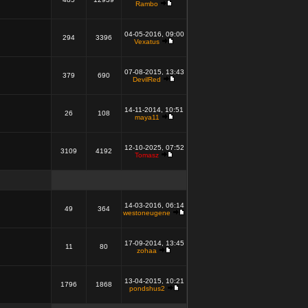
Rambo
04-05-2016, 09:00
294
3396
Vexatus
07-08-2015, 13:43
379
690
DevilRed
14-11-2014, 10:51
26
108
maya11
12-10-2025, 07:52
3109
4192
Tomasz
14-03-2016, 06:14
49
364
westoneugene
17-09-2014, 13:45
11
80
zohaa
13-04-2015, 10:21
1796
1868
pondshus2