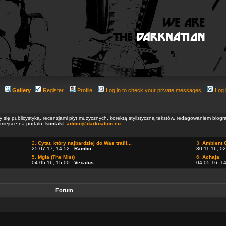
Gallery
Register
Profile
Log in to check your private messages
Log 
ły się publicystyką, recenzjami płyt muzycznych, korektą stylistyczną tekstów, redagowaniem biog
 miejsce na portalu.
kontakt:
admin@darknation.eu
2.
Cytat, który najbardziej do Was trafił...
3.
Ambient 
25-07-17, 14:52 -
Rambo
30-11-16, 02
5.
Mgla (The Mist)
6.
Achaja
04-05-16, 15:00 -
Vexatus
04-05-16, 1
Forum