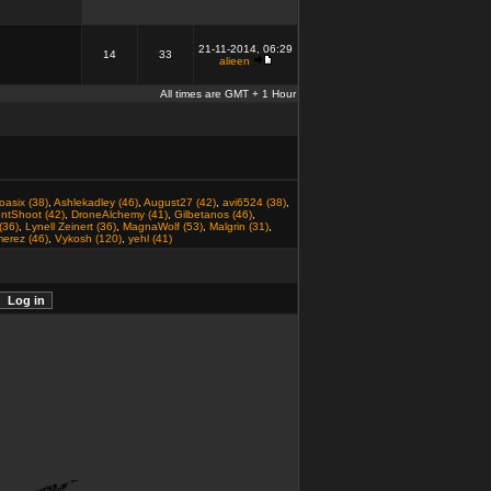
21-11-2014, 06:29
14
33
alieen
All times are GMT + 1 Hour
oasix (38)
,
Ashlekadley (46)
,
August27 (42)
,
avi6524 (38)
,
ntShoot (42)
,
DroneAlchemy (41)
,
Gilbetanos (46)
,
(36)
,
Lynell Zeinert (36)
,
MagnaWolf (53)
,
Malgrin (31)
,
erez (46)
,
Vykosh (120)
,
yehl (41)