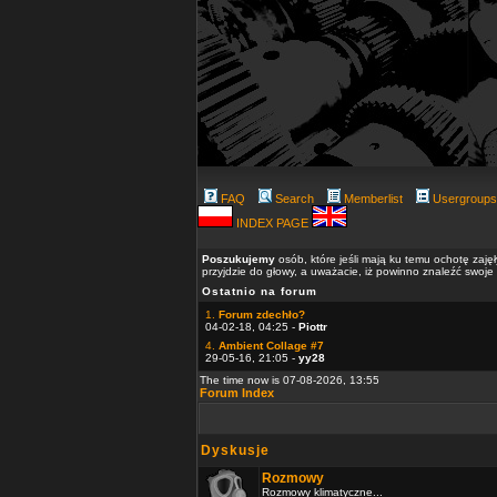
FAQ
Search
Memberlist
Usergroups
INDEX PAGE
Poszukujemy
osób, które jeśli mają ku temu ochotę zaję
przyjdzie do głowy, a uważacie, iż powinno znaleźć swoje
Ostatnio na forum
1.
Forum zdechło?
04-02-18, 04:25 -
Piottr
4.
Ambient Collage #7
29-05-16, 21:05 -
yy28
The time now is 07-08-2026, 13:55
Forum Index
Dyskusje
Rozmowy
Rozmowy klimatyczne...