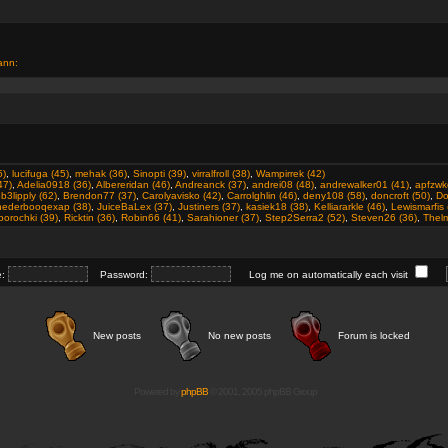
ann:
5)
,
lucifuga (45)
,
mehak (36)
,
Sinopti (39)
,
virralfroll (38)
,
Wampirrek (42)
47)
,
Adelia0918 (36)
,
Albereridan (46)
,
Andreanck (37)
,
andrei08 (48)
,
andrewalker01 (41)
,
apfzwk
b3lipply (62)
,
Brendon77 (37)
,
Carolyavisko (42)
,
Carrolghlin (46)
,
deny108 (58)
,
doncroft (50)
,
Do
ohederbooqexap (38)
,
JuiceBaLex (37)
,
Justiners (37)
,
kasiek18 (38)
,
Kelliararkle (46)
,
Lewismarfis 
orochki (39)
,
Ricktin (36)
,
Robin66 (41)
,
Sarahioner (37)
,
Step2Serra2 (52)
,
Steven26 (36)
,
Thelm
e:
Password:
Log me on automatically each visit
New posts
No new posts
Forum is locked
Powered by
phpBB
© 2001, 2005 phpBB Group