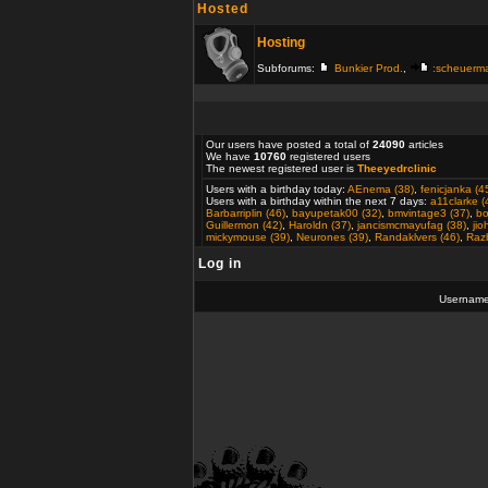
Hosted
Hosting
Subforums:
Bunkier Prod.
,
:scheuerm
Our users have posted a total of
24090
articles
We have
10760
registered users
The newest registered user is
Theeyedrclinic
Users with a birthday today:
AEnema (38)
,
fenicjanka (4
Users with a birthday within the next 7 days:
a11clarke (
Barbarriplin (46)
,
bayupetak00 (32)
,
bmvintage3 (37)
,
bo
Guillermon (42)
,
Haroldn (37)
,
jancismcmayufag (38)
,
ji
mickymouse (39)
,
Neurones (39)
,
Randaklvers (46)
,
Razb
Log in
Usernam