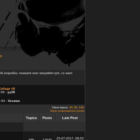
in
rafii zespołów, newsami oraz wszystkim tym, co wam
Collage #8
:06 -
yy28
4:54 -
Vexatus
View latest:
4h
8h
16h
View unanswered posts
Topics
Posts
Last Post
25-07-2017, 08:52
485
12939