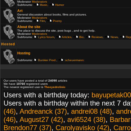
Moderator
Moderators
Subforums:
Music
,
Humor
Art
General discussion about books, films and pictures.
Moderator
Moderators
Subforums:
Film
,
Poetry
About the site
The place to discuss the site, post bugs , and to get help.
Moderator
Moderators
Subforums:
Lyrics forum
,
Articles
,
Bio
,
Reviews
,
News
,
Rep
Hosted
Hosting
Subforums:
Bunkier Prod.
,
:scheuermann:
Our users have posted a total of
24090
articles
We have
10760
registered users
The newest registered user is
Theeyedrclinic
Users with a birthday today:
bayupetak00
Users with a birthday within the next 7 d
(46)
,
Andreanck (37)
,
andrei08 (48)
,
andr
(46)
,
August27 (42)
,
avi6524 (38)
,
Barbarr
Brendon77 (37)
,
Carolyavisko (42)
,
Carro