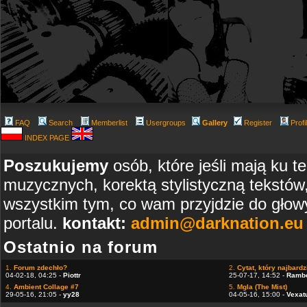
FAQ
Search
Memberlist
Usergroups
Gallery
Register
Profi
INDEX PAGE
Poszukujemy
osób, które jeśli mają ku t
muzycznych, korektą stylistyczną tekstów
wszystkim tym, co wam przyjdzie do głowy
portalu.
kontakt:
admin@darknation.eu
Ostatnio na forum
1.
Forum zdechło?
2.
Cytat, który najbardzi
04-02-18, 04:25 -
Piottr
25-07-17, 14:52 -
Ramb
4.
Ambient Collage #7
5.
Mgla (The Mist)
29-05-16, 21:05 -
yy28
04-05-16, 15:00 -
Vexat