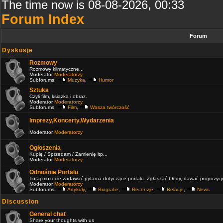
The time now is 08-08-2026, 00:33
Forum Index
Forum
Dyskusje
Rozmowy
Rozmowy klimatyczne...
Moderator
Moderatorzy
Subforums:
Muzyka
,
Humor
Sztuka
Czyli film, książka i obraz.
Moderator
Moderatorzy
Subforums:
Film
,
Wasza twórczość
Imprezy,Koncerty,Wydarzenia
Moderator
Moderatorzy
Ogłoszenia
Kupię / Sprzedam / Zamienię itp...
Moderator
Moderatorzy
Odnośnie Portalu
Tutaj możecie zadawać pytania dotyczące portalu. Zgłaszać błędy, dawać propozycje 
Moderator
Moderatorzy
Subforums:
Artykuły
,
Biografie
,
Recenzje
,
Relacje
,
News
Discussion
General chat
Share your thoughts with us