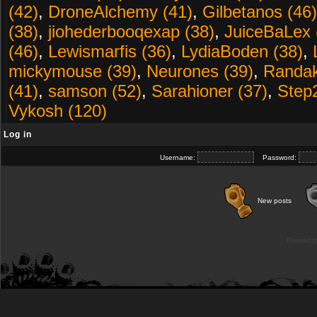
(42)
,
DroneAlchemy (41)
,
Gilbetanos (46)
(38)
,
jiohederbooqexap (38)
,
JuiceBaLex 
(46)
,
Lewismarfis (36)
,
LydiaBoden (38)
,
mickymouse (39)
,
Neurones (39)
,
Randak
(41)
,
samson (52)
,
Sarahioner (37)
,
Step
Vykosh (120)
Log in
Username:
Password:
New posts
Powered b