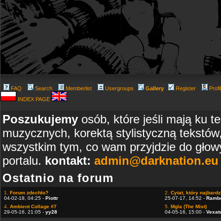
FAQ
Search
Memberlist
Usergroups
Gallery
Register
Profi
INDEX PAGE
Poszukujemy
osób, które jeśli mają ku t
muzycznych, korektą stylistyczną tekstów
wszystkim tym, co wam przyjdzie do głowy
portalu.
kontakt:
admin@darknation.eu
Ostatnio na forum
1.
Forum zdechło?
2.
Cytat, który najbardzi
04-02-18, 04:25 -
Piottr
25-07-17, 14:52 -
Ramb
4.
Ambient Collage #7
5.
Mgla (The Mist)
29-05-16, 21:05 -
yy28
04-05-16, 15:00 -
Vexat