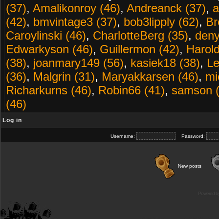
(37)
,
Amalikonroy (46)
,
Andreanck (37)
,
a
(42)
,
bmvintage3 (37)
,
bob3lipply (62)
,
Br
Caroylinski (46)
,
CharlotteBerg (35)
,
deny
Edwarkyson (46)
,
Guillermon (42)
,
Harold
(38)
,
joanmary149 (56)
,
kasiek18 (38)
,
Le
(36)
,
Malgrin (31)
,
Maryakkarsen (46)
,
mi
Richarkurns (46)
,
Robin66 (41)
,
samson (
(46)
Log in
Username:
Password:
New posts
Powered b