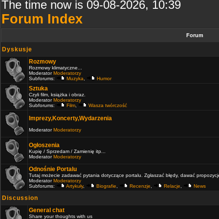
The time now is 09-08-2026, 10:39
Forum Index
Forum
Dyskusje
Rozmowy
Rozmowy klimatyczne...
Moderator
Moderatorzy
Subforums:
Muzyka
,
Humor
Sztuka
Czyli film, książka i obraz.
Moderator
Moderatorzy
Subforums:
Film
,
Wasza twórczość
Imprezy,Koncerty,Wydarzenia
Moderator
Moderatorzy
Ogłoszenia
Kupię / Sprzedam / Zamienię itp...
Moderator
Moderatorzy
Odnośnie Portalu
Tutaj możecie zadawać pytania dotyczące portalu. Zgłaszać błędy, dawać propozycje 
Moderator
Moderatorzy
Subforums:
Artykuły
,
Biografie
,
Recenzje
,
Relacje
,
News
Discussion
General chat
Share your thoughts with us