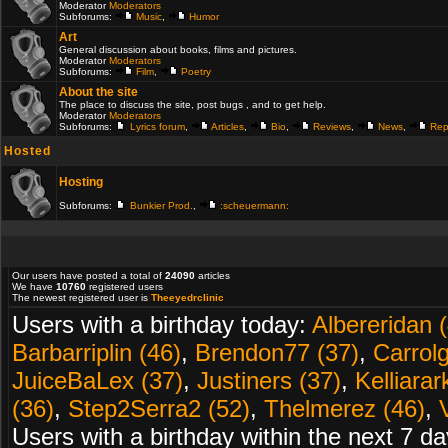
Moderator
Moderators
Subforums:
Music
,
Humor
Art
General discussion about books, films and pictures.
Moderator
Moderators
Subforums:
Film
,
Poetry
About the site
The place to discuss the site, post bugs , and to get help.
Moderator
Moderators
Subforums:
Lyrics forum
,
Articles
,
Bio
,
Reviews
,
News
,
Rep
Hosted
Hosting
Subforums:
Bunkier Prod.
,
:scheuermann:
Our users have posted a total of
24090
articles
We have
10760
registered users
The newest registered user is
Theeyedrclinic
Users with a birthday today:
Albereridan 
Barbarriplin (46)
,
Brendon77 (37)
,
Carrolg
JuiceBaLex (37)
,
Justiners (37)
,
Kelliarar
(36)
,
Step2Serra2 (52)
,
Thelmerez (46)
,
Users with a birthday within the next 7 d