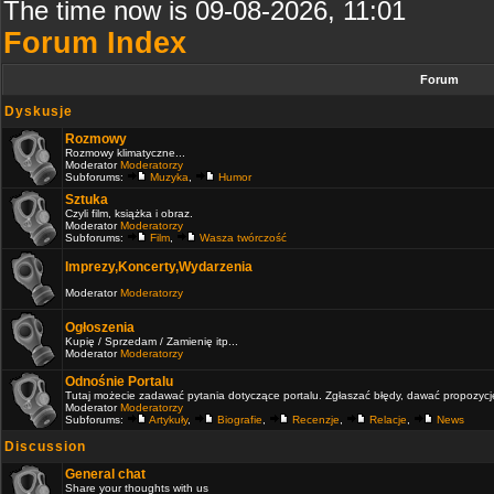
The time now is 09-08-2026, 11:01
Forum Index
Forum
Dyskusje
Rozmowy
Rozmowy klimatyczne...
Moderator
Moderatorzy
Subforums:
Muzyka
,
Humor
Sztuka
Czyli film, książka i obraz.
Moderator
Moderatorzy
Subforums:
Film
,
Wasza twórczość
Imprezy,Koncerty,Wydarzenia
Moderator
Moderatorzy
Ogłoszenia
Kupię / Sprzedam / Zamienię itp...
Moderator
Moderatorzy
Odnośnie Portalu
Tutaj możecie zadawać pytania dotyczące portalu. Zgłaszać błędy, dawać propozycje 
Moderator
Moderatorzy
Subforums:
Artykuły
,
Biografie
,
Recenzje
,
Relacje
,
News
Discussion
General chat
Share your thoughts with us