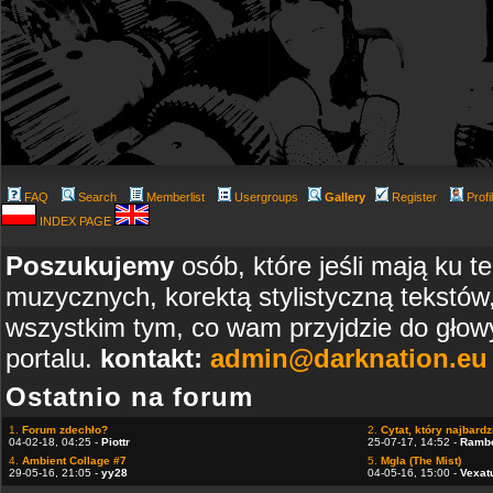
FAQ
Search
Memberlist
Usergroups
Gallery
Register
Profi
INDEX PAGE
Poszukujemy
osób, które jeśli mają ku t
muzycznych, korektą stylistyczną tekstów
wszystkim tym, co wam przyjdzie do głowy
portalu.
kontakt:
admin@darknation.eu
Ostatnio na forum
1.
Forum zdechło?
2.
Cytat, który najbardzi
04-02-18, 04:25 -
Piottr
25-07-17, 14:52 -
Ramb
4.
Ambient Collage #7
5.
Mgla (The Mist)
29-05-16, 21:05 -
yy28
04-05-16, 15:00 -
Vexat