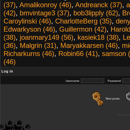
(37)
,
Amalikonroy (46)
,
Andreanck (37)
,
a
(42)
,
bmvintage3 (37)
,
bob3lipply (62)
,
Br
Caroylinski (46)
,
CharlotteBerg (35)
,
deny
Edwarkyson (46)
,
Guillermon (42)
,
Harold
(38)
,
joanmary149 (56)
,
kasiek18 (38)
,
Le
(36)
,
Malgrin (31)
,
Maryakkarsen (46)
,
mi
Richarkurns (46)
,
Robin66 (41)
,
samson (
(46)
Log in
Username:
Password:
New posts
Powered b