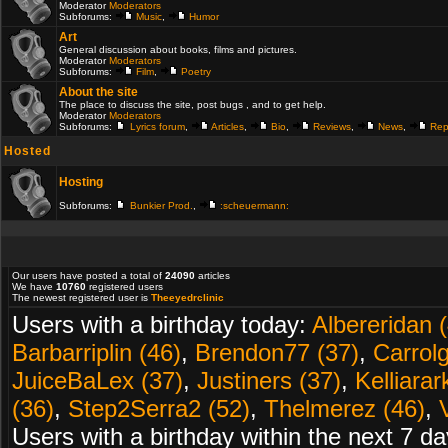
Moderator
Moderators
Subforums:
Music
,
Humor
Art
General discussion about books, films and pictures.
Moderator
Moderators
Subforums:
Film
,
Poetry
About the site
The place to discuss the site, post bugs , and to get help.
Moderator
Moderators
Subforums:
Lyrics forum
,
Articles
,
Bio
,
Reviews
,
News
,
Rep
Hosted
Hosting
Subforums:
Bunkier Prod.
,
:scheuermann:
Our users have posted a total of
24090
articles
We have
10760
registered users
The newest registered user is
Theeyedrclinic
Users with a birthday today:
Albereridan 
Barbarriplin (46)
,
Brendon77 (37)
,
Carrolg
JuiceBaLex (37)
,
Justiners (37)
,
Kelliarar
(36)
,
Step2Serra2 (52)
,
Thelmerez (46)
,
Users with a birthday within the next 7 d