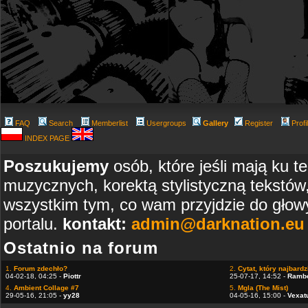
FAQ
Search
Memberlist
Usergroups
Gallery
Register
Profi
INDEX PAGE
Poszukujemy
osób, które jeśli mają ku t
muzycznych, korektą stylistyczną tekstów
wszystkim tym, co wam przyjdzie do głowy
portalu.
kontakt:
admin@darknation.eu
Ostatnio na forum
1.
Forum zdechło?
2.
Cytat, który najbardzi
04-02-18, 04:25 -
Piottr
25-07-17, 14:52 -
Ramb
4.
Ambient Collage #7
5.
Mgla (The Mist)
29-05-16, 21:05 -
yy28
04-05-16, 15:00 -
Vexat