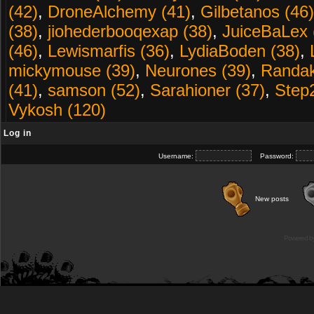
(42)
,
DroneAlchemy (41)
,
Gilbetanos (46)
(38)
,
jiohederbooqexap (38)
,
JuiceBaLex 
(46)
,
Lewismarfis (36)
,
LydiaBoden (38)
,
mickymouse (39)
,
Neurones (39)
,
Randak
(41)
,
samson (52)
,
Sarahioner (37)
,
Step
Vykosh (120)
Log in
Username:
Password:
New posts
Powered b