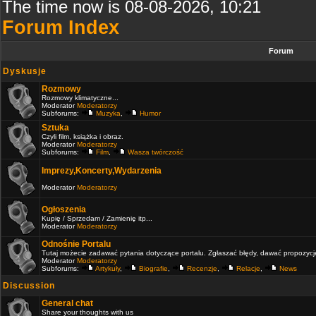
The time now is 08-08-2026, 10:21
Forum Index
Forum
Dyskusje
Rozmowy
Rozmowy klimatyczne...
Moderator
Moderatorzy
Subforums:
Muzyka
,
Humor
Sztuka
Czyli film, książka i obraz.
Moderator
Moderatorzy
Subforums:
Film
,
Wasza twórczość
Imprezy,Koncerty,Wydarzenia
Moderator
Moderatorzy
Ogłoszenia
Kupię / Sprzedam / Zamienię itp...
Moderator
Moderatorzy
Odnośnie Portalu
Tutaj możecie zadawać pytania dotyczące portalu. Zgłaszać błędy, dawać propozycje 
Moderator
Moderatorzy
Subforums:
Artykuły
,
Biografie
,
Recenzje
,
Relacje
,
News
Discussion
General chat
Share your thoughts with us