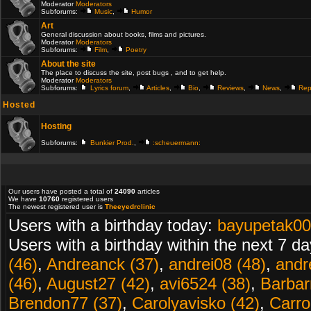
Moderator
Moderators
Subforums:
Music
,
Humor
Art
General discussion about books, films and pictures.
Moderator
Moderators
Subforums:
Film
,
Poetry
About the site
The place to discuss the site, post bugs , and to get help.
Moderator
Moderators
Subforums:
Lyrics forum
,
Articles
,
Bio
,
Reviews
,
News
,
Rep
Hosted
Hosting
Subforums:
Bunkier Prod.
,
:scheuermann:
Our users have posted a total of
24090
articles
We have
10760
registered users
The newest registered user is
Theeyedrclinic
Users with a birthday today:
bayupetak00
Users with a birthday within the next 7 d
(46)
,
Andreanck (37)
,
andrei08 (48)
,
andr
(46)
,
August27 (42)
,
avi6524 (38)
,
Barbarr
Brendon77 (37)
,
Carolyavisko (42)
,
Carro