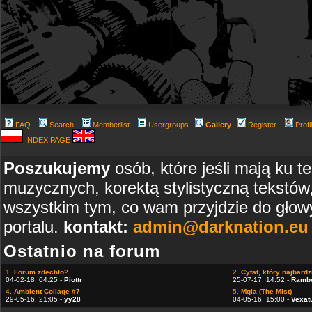
FAQ
Search
Memberlist
Usergroups
Gallery
Register
Profi
INDEX PAGE
Poszukujemy
osób, które jeśli mają ku t
muzycznych, korektą stylistyczną tekstów
wszystkim tym, co wam przyjdzie do głowy
portalu.
kontakt:
admin@darknation.eu
Ostatnio na forum
1.
Forum zdechło?
2.
Cytat, który najbardzi
04-02-18, 04:25 -
Piottr
25-07-17, 14:52 -
Ramb
4.
Ambient Collage #7
5.
Mgla (The Mist)
29-05-16, 21:05 -
yy28
04-05-16, 15:00 -
Vexat