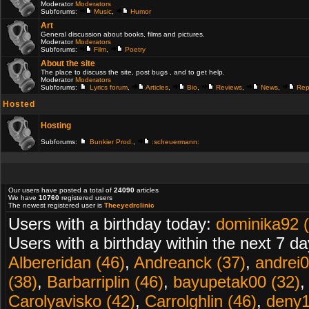
Moderator
Moderators
Subforums:
Music
,
Humor
Art
General discussion about books, films and pictures.
Moderator
Moderators
Subforums:
Film
,
Poetry
About the site
The place to discuss the site, post bugs , and to get help.
Moderator
Moderators
Subforums:
Lyrics forum
,
Articles
,
Bio
,
Reviews
,
News
,
Rep
Hosted
Hosting
Subforums:
Bunkier Prod.
,
:scheuermann:
Our users have posted a total of
24090
articles
We have
10760
registered users
The newest registered user is
Theeyedrclinic
Users with a birthday today:
dominika92 
Users with a birthday within the next 7 d
Albereridan (46)
,
Andreanck (37)
,
andrei0
(38)
,
Barbarriplin (46)
,
bayupetak00 (32)
Carolyavisko (42)
,
Carrolghlin (46)
,
deny1