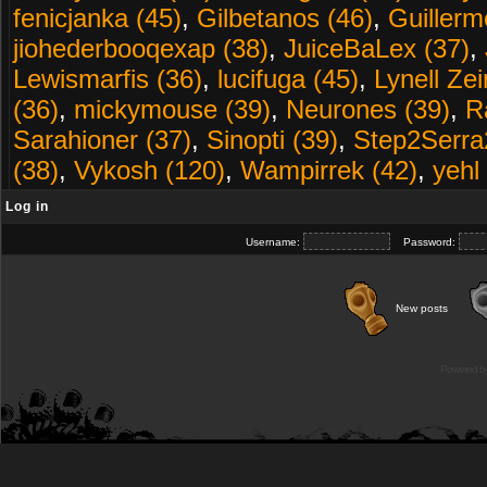
fenicjanka (45)
,
Gilbetanos (46)
,
Guillerm
jiohederbooqexap (38)
,
JuiceBaLex (37)
,
Lewismarfis (36)
,
lucifuga (45)
,
Lynell Zei
(36)
,
mickymouse (39)
,
Neurones (39)
,
R
Sarahioner (37)
,
Sinopti (39)
,
Step2Serra
(38)
,
Vykosh (120)
,
Wampirrek (42)
,
yehl
Log in
Username:
Password:
New posts
Powered b