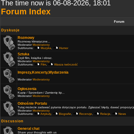
The time now is 06-08-2026, 18:01
Forum Index
Forum
Dyskusje
Rozmowy
Rozmowy klimatyczne...
Moderator
Moderatorzy
Subforums:
Muzyka
,
Humor
Sztuka
Czyli film, książka i obraz.
Moderator
Moderatorzy
Subforums:
Film
,
Wasza twórczość
Imprezy,Koncerty,Wydarzenia
Moderator
Moderatorzy
Ogłoszenia
Kupię / Sprzedam / Zamienię itp...
Moderator
Moderatorzy
Odnośnie Portalu
Tutaj możecie zadawać pytania dotyczące portalu. Zgłaszać błędy, dawać propozycje 
Moderator
Moderatorzy
Subforums:
Artykuły
,
Biografie
,
Recenzje
,
Relacje
,
News
Discussion
General chat
Share your thoughts with us