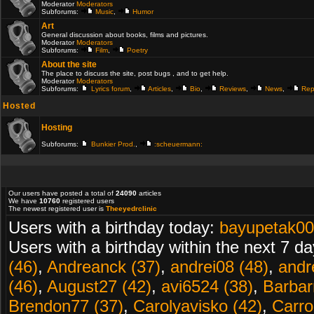
Moderator
Moderators
Subforums:
Music
,
Humor
Art
General discussion about books, films and pictures.
Moderator
Moderators
Subforums:
Film
,
Poetry
About the site
The place to discuss the site, post bugs , and to get help.
Moderator
Moderators
Subforums:
Lyrics forum
,
Articles
,
Bio
,
Reviews
,
News
,
Rep
Hosted
Hosting
Subforums:
Bunkier Prod.
,
:scheuermann:
Our users have posted a total of
24090
articles
We have
10760
registered users
The newest registered user is
Theeyedrclinic
Users with a birthday today:
bayupetak00
Users with a birthday within the next 7 d
(46)
,
Andreanck (37)
,
andrei08 (48)
,
andr
(46)
,
August27 (42)
,
avi6524 (38)
,
Barbarr
Brendon77 (37)
,
Carolyavisko (42)
,
Carro