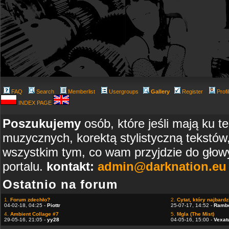
FAQ
Search
Memberlist
Usergroups
Gallery
Register
Profi
INDEX PAGE
Poszukujemy
osób, które jeśli mają ku t
muzycznych, korektą stylistyczną tekstów
wszystkim tym, co wam przyjdzie do głowy
portalu.
kontakt:
admin@darknation.eu
Ostatnio na forum
1.
Forum zdechło?
2.
Cytat, który najbardzi
04-02-18, 04:25 -
Piottr
25-07-17, 14:52 -
Ramb
4.
Ambient Collage #7
5.
Mgla (The Mist)
29-05-16, 21:05 -
yy28
04-05-16, 15:00 -
Vexat