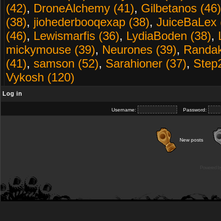
(42)
,
DroneAlchemy (41)
,
Gilbetanos (46)
(38)
,
jiohederbooqexap (38)
,
JuiceBaLex 
(46)
,
Lewismarfis (36)
,
LydiaBoden (38)
,
mickymouse (39)
,
Neurones (39)
,
Randak
(41)
,
samson (52)
,
Sarahioner (37)
,
Step
Vykosh (120)
Log in
Username:
Password:
New posts
Powered b