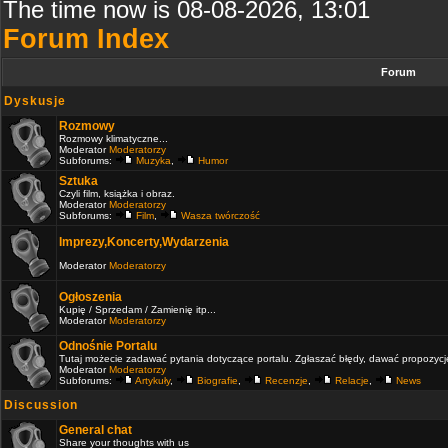
The time now is 08-08-2026, 13:01
Forum Index
Forum
Dyskusje
Rozmowy
Rozmowy klimatyczne...
Moderator
Moderatorzy
Subforums:
Muzyka
,
Humor
Sztuka
Czyli film, książka i obraz.
Moderator
Moderatorzy
Subforums:
Film
,
Wasza twórczość
Imprezy,Koncerty,Wydarzenia
Moderator
Moderatorzy
Ogłoszenia
Kupię / Sprzedam / Zamienię itp...
Moderator
Moderatorzy
Odnośnie Portalu
Tutaj możecie zadawać pytania dotyczące portalu. Zgłaszać błędy, dawać propozycje 
Moderator
Moderatorzy
Subforums:
Artykuły
,
Biografie
,
Recenzje
,
Relacje
,
News
Discussion
General chat
Share your thoughts with us