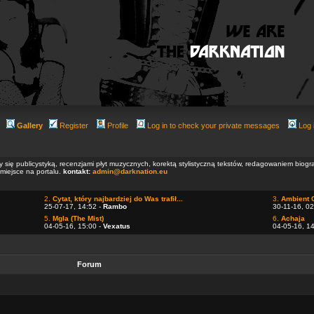
Gallery
Register
Profile
Log in to check your private messages
Log 
ły się publicystyką, recenzjami płyt muzycznych, korektą stylistyczną tekstów, redagowaniem biog
 miejsce na portalu.
kontakt:
admin@darknation.eu
2.
Cytat, który najbardziej do Was trafił...
3.
Ambient 
25-07-17, 14:52 -
Rambo
30-11-16, 02
5.
Mgla (The Mist)
6.
Achaja
04-05-16, 15:00 -
Vexatus
04-05-16, 1
Forum