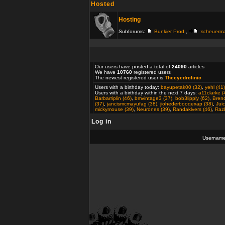
Hosted
Hosting
Subforums:
Bunkier Prod.
,
:scheuerm
Our users have posted a total of
24090
articles
We have
10760
registered users
The newest registered user is
Theeyedrclinic
Users with a birthday today:
bayupetak00 (32)
,
yehl (41)
Users with a birthday within the next 7 days:
a11clarke (
Barbarriplin (46)
,
bmvintage3 (37)
,
bob3lipply (62)
,
Bren
(37)
,
jancismcmayufag (38)
,
jiohederbooqexap (38)
,
Jui
mickymouse (39)
,
Neurones (39)
,
Randaklvers (46)
,
Razb
Log in
Usernam