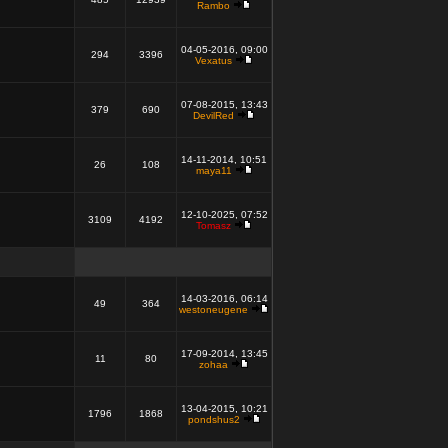
Rambo
04-05-2016, 09:00
294
3396
Vexatus
07-08-2015, 13:43
379
690
DevilRed
14-11-2014, 10:51
26
108
maya11
12-10-2025, 07:52
3109
4192
Tomasz
14-03-2016, 06:14
49
364
westoneugene
17-09-2014, 13:45
11
80
zohaa
13-04-2015, 10:21
1796
1868
pondshus2