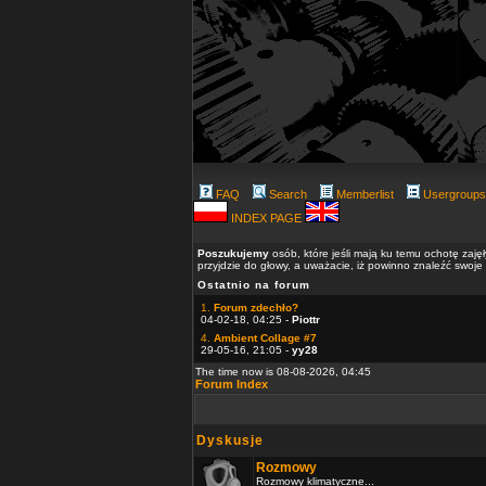
FAQ
Search
Memberlist
Usergroups
INDEX PAGE
Poszukujemy
osób, które jeśli mają ku temu ochotę zaję
przyjdzie do głowy, a uważacie, iż powinno znaleźć swoje
Ostatnio na forum
1.
Forum zdechło?
04-02-18, 04:25 -
Piottr
4.
Ambient Collage #7
29-05-16, 21:05 -
yy28
The time now is 08-08-2026, 04:45
Forum Index
Dyskusje
Rozmowy
Rozmowy klimatyczne...