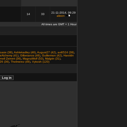
21-11-2014, 06:29
14
33
alieen
All times are GMT + 1 Hour
oasix (38)
,
Ashlekadley (46)
,
August27 (42)
,
avi6524 (38)
,
eAlchemy (41)
,
Gilbetanos (46)
,
Guillermon (42)
,
Haroldn
nell Zeinert (36)
,
MagnaWolf (53)
,
Malgrin (31)
,
26 (36)
,
Thelmerez (46)
,
Vykosh (120)