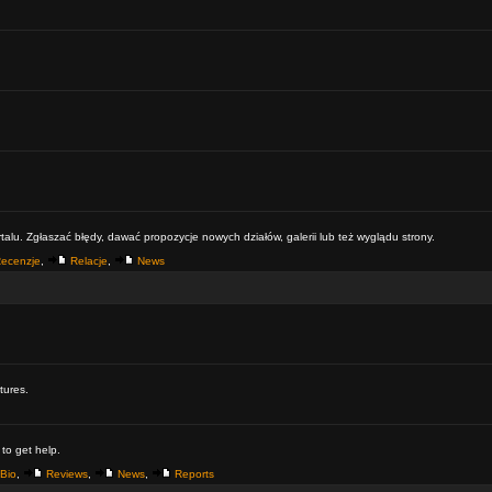
alu. Zgłaszać błędy, dawać propozycje nowych działów, galerii lub też wyglądu strony.
ecenzje
,
Relacje
,
News
tures.
 to get help.
Bio
,
Reviews
,
News
,
Reports