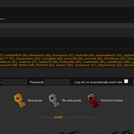
ann:
47)
,
Adelia0918 (36)
,
Albereridan (46)
,
Andreanck (37)
,
andrei08 (48)
,
andrewalker01 (41)
,
apfzwk
don77 (37)
,
Carolyavisko (42)
,
Carrolghlin (46)
,
deny108 (58)
,
doncroft (50)
,
DontShoot (42)
,
Dron
ceBaLex (37)
,
Justiners (37)
,
kasiek18 (38)
,
Kelliararkle (46)
,
Lewismarfis (36)
,
LydiaBoden (38)
,
Ly
orochki (39)
,
Ricktin (36)
,
Robin66 (41)
,
samson (52)
,
Sarahioner (37)
,
Step2Serra2 (52)
,
Steven
e:
Password:
Log me on automatically each visit
New posts
No new posts
Forum is locked
Powered by
phpBB
© 2001, 2005 phpBB Group