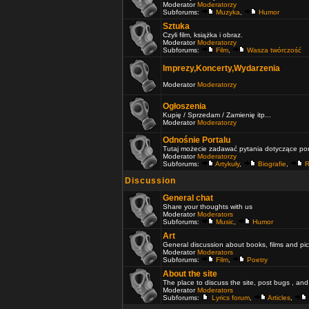
Moderator
Moderatorzy
Subforums:
Muzyka
,
Humor
Sztuka
Czyli film, książka i obraz.
Moderator
Moderatorzy
Subforums:
Film
,
Wasza twórczość
Imprezy,Koncerty,Wydarzenia
Moderator
Moderatorzy
Ogłoszenia
Kupię / Sprzedam / Zamienię itp...
Moderator
Moderatorzy
Odnośnie Portalu
Tutaj możecie zadawać pytania dotyczące port
Moderator
Moderatorzy
Subforums:
Artykuły
,
Biografie
,
R
Discussion
General chat
Share your thoughts with us
Moderator
Moderators
Subforums:
Music
,
Humor
Art
General discussion about books, films and pic
Moderator
Moderators
Subforums:
Film
,
Poetry
About the site
The place to discuss the site, post bugs , and
Moderator
Moderators
Subforums:
Lyrics forum
,
Articles
,