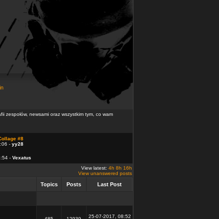
in
rafii zespołów, newsami oraz wszystkim tym, co wam
Collage #8
:06 -
yy28
4:54 -
Vexatus
View latest:
4h
8h
16h
View unanswered posts
Topics
Posts
Last Post
25-07-2017, 08:52
485
12939