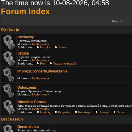
The time now is 10-08-2026, 04:58
Forum Index
Forum
Dyskusje
Rozmowy
Rozmowy klimatyczne...
Moderator
Moderatorzy
Subforums:
Muzyka
,
Humor
Sztuka
Czyli film, książka i obraz.
Moderator
Moderatorzy
Subforums:
Film
,
Wasza twórczość
Imprezy,Koncerty,Wydarzenia
Moderator
Moderatorzy
Ogłoszenia
Kupię / Sprzedam / Zamienię itp...
Moderator
Moderatorzy
Odnośnie Portalu
Tutaj możecie zadawać pytania dotyczące portalu. Zgłaszać błędy, dawać propozycje 
Moderator
Moderatorzy
Subforums:
Artykuły
,
Biografie
,
Recenzje
,
Relacje
,
News
Discussion
General chat
Share your thoughts with us