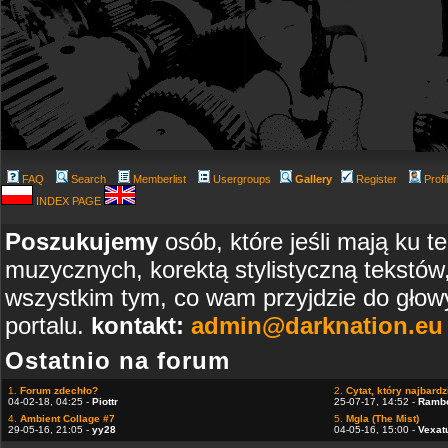
FAQ
Search
Memberlist
Usergroups
Gallery
Register
Profi
INDEX PAGE
Poszukujemy
osób, które jeśli mają ku t
muzycznych, korektą stylistyczną tekstów
wszystkim tym, co wam przyjdzie do głowy
portalu.
kontakt:
admin@darknation.eu
Ostatnio na forum
1.
Forum zdechło?
2.
Cytat, który najbardzi
04-02-18, 04:25 -
Piottr
25-07-17, 14:52 -
Ramb
4.
Ambient Collage #7
5.
Mgla (The Mist)
29-05-16, 21:05 -
yy28
04-05-16, 15:00 -
Vexat