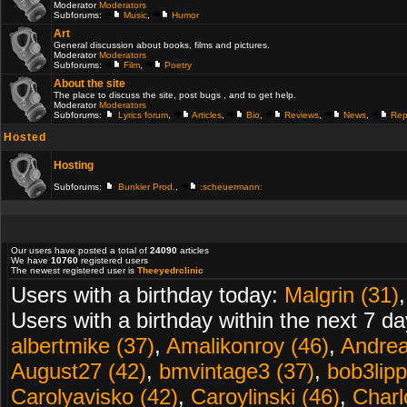
Moderator
Moderators
Subforums:
Music
,
Humor
Art
General discussion about books, films and pictures.
Moderator
Moderators
Subforums:
Film
,
Poetry
About the site
The place to discuss the site, post bugs , and to get help.
Moderator
Moderators
Subforums:
Lyrics forum
,
Articles
,
Bio
,
Reviews
,
News
,
Rep
Hosted
Hosting
Subforums:
Bunkier Prod.
,
:scheuermann:
Our users have posted a total of
24090
articles
We have
10760
registered users
The newest registered user is
Theeyedrclinic
Users with a birthday today:
Malgrin (31)
Users with a birthday within the next 7 d
albertmike (37)
,
Amalikonroy (46)
,
Andrea
August27 (42)
,
bmvintage3 (37)
,
bob3lipp
Carolyavisko (42)
,
Caroylinski (46)
,
Charl