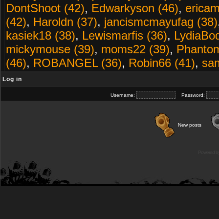
DontShoot (42)
,
Edwarkyson (46)
,
erica
(42)
,
Haroldn (37)
,
jancismcmayufag (38)
kasiek18 (38)
,
Lewismarfis (36)
,
LydiaBod
mickymouse (39)
,
moms22 (39)
,
Phantom
(46)
,
ROBANGEL (36)
,
Robin66 (41)
,
sa
Log in
Username:
Password:
New posts
Powered b