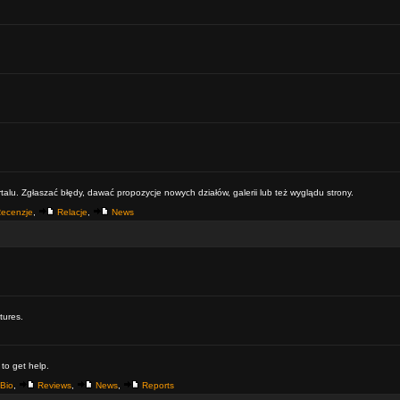
alu. Zgłaszać błędy, dawać propozycje nowych działów, galerii lub też wyglądu strony.
ecenzje
,
Relacje
,
News
tures.
 to get help.
Bio
,
Reviews
,
News
,
Reports