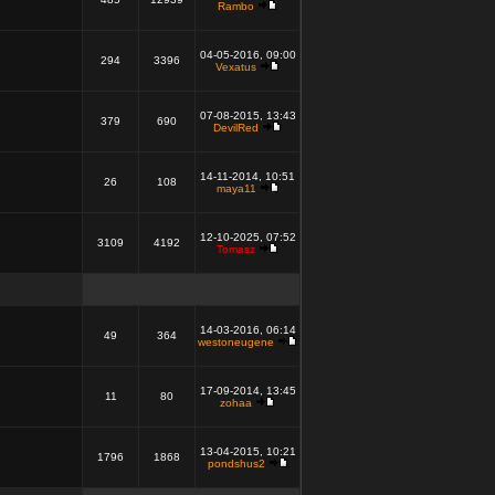
Rambo
04-05-2016, 09:00
294
3396
Vexatus
07-08-2015, 13:43
379
690
DevilRed
14-11-2014, 10:51
26
108
maya11
12-10-2025, 07:52
3109
4192
Tomasz
14-03-2016, 06:14
49
364
westoneugene
17-09-2014, 13:45
11
80
zohaa
13-04-2015, 10:21
1796
1868
pondshus2