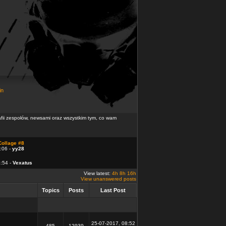
in
rafii zespołów, newsami oraz wszystkim tym, co wam
Collage #8
:06 -
yy28
4:54 -
Vexatus
View latest:
4h
8h
16h
View unanswered posts
Topics
Posts
Last Post
25-07-2017, 08:52
485
12939