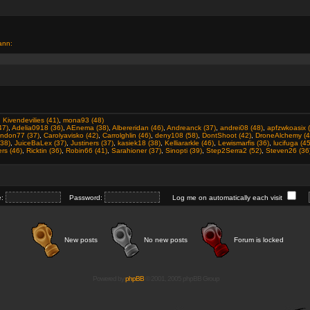
ann:
,
Kivendevilies (41)
,
mona93 (48)
47)
,
Adelia0918 (36)
,
AEnema (38)
,
Albereridan (46)
,
Andreanck (37)
,
andrei08 (48)
,
apfzwkoasix 
ndon77 (37)
,
Carolyavisko (42)
,
Carrolghlin (46)
,
deny108 (58)
,
DontShoot (42)
,
DroneAlchemy (4
38)
,
JuiceBaLex (37)
,
Justiners (37)
,
kasiek18 (38)
,
Kelliararkle (46)
,
Lewismarfis (36)
,
lucifuga (45
rs (46)
,
Ricktin (36)
,
Robin66 (41)
,
Sarahioner (37)
,
Sinopti (39)
,
Step2Serra2 (52)
,
Steven26 (36
e:
Password:
Log me on automatically each visit
New posts
No new posts
Forum is locked
Powered by
phpBB
© 2001, 2005 phpBB Group