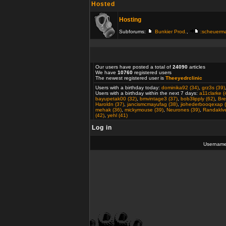
Hosted
Hosting
Subforums:
Bunkier Prod.
,
:scheuerm
Our users have posted a total of
24090
articles
We have
10760
registered users
The newest registered user is
Theeyedrclinic
Users with a birthday today:
dominika92 (34)
,
grz3s (39)
Users with a birthday within the next 7 days:
a11clarke (
bayupetak00 (32)
,
bmvintage3 (37)
,
bob3lipply (62)
,
Bre
Haroldn (37)
,
jancismcmayufag (38)
,
jiohederbooqexap (
mehak (36)
,
mickymouse (39)
,
Neurones (39)
,
Randaklve
(42)
,
yehl (41)
Log in
Usernam