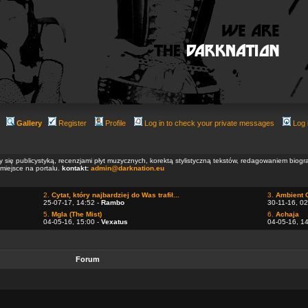
Gallery
Register
Profile
Log in to check your private messages
Log 
ły się publicystyką, recenzjami płyt muzycznych, korektą stylistyczną tekstów, redagowaniem biog
 miejsce na portalu.
kontakt:
admin@darknation.eu
2.
Cytat, który najbardziej do Was trafił...
3.
Ambient 
25-07-17, 14:52 -
Rambo
30-11-16, 02
5.
Mgla (The Mist)
6.
Achaja
04-05-16, 15:00 -
Vexatus
04-05-16, 1
Forum