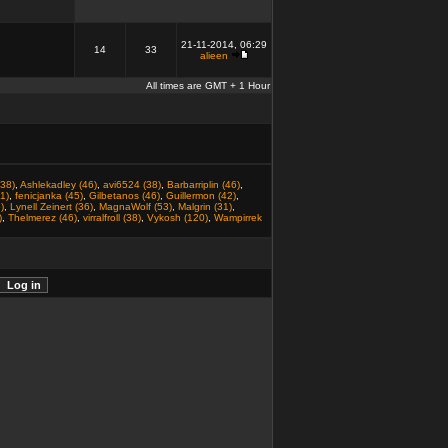
21-11-2014, 06:29
14
33
alieen
All times are GMT + 1 Hour
(38)
,
Ashlekadley (46)
,
avi6524 (38)
,
Barbarriplin (46)
,
1)
,
fenicjanka (45)
,
Gilbetanos (46)
,
Guillermon (42)
,
)
,
Lynell Zeinert (36)
,
MagnaWolf (53)
,
Malgrin (31)
,
)
,
Thelmerez (46)
,
virralfroll (38)
,
Vykosh (120)
,
Wampirrek