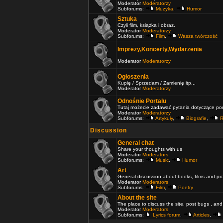
Moderator
Moderatorzy
Subforums:
Muzyka
,
Humor
Sztuka
Czyli film, książka i obraz.
Moderator
Moderatorzy
Subforums:
Film
,
Wasza twórczość
Imprezy,Koncerty,Wydarzenia
Moderator
Moderatorzy
Ogłoszenia
Kupię / Sprzedam / Zamienię itp...
Moderator
Moderatorzy
Odnośnie Portalu
Tutaj możecie zadawać pytania dotyczące port
Moderator
Moderatorzy
Subforums:
Artykuły
,
Biografie
,
R
Discussion
General chat
Share your thoughts with us
Moderator
Moderators
Subforums:
Music
,
Humor
Art
General discussion about books, films and pic
Moderator
Moderators
Subforums:
Film
,
Poetry
About the site
The place to discuss the site, post bugs , and
Moderator
Moderators
Subforums:
Lyrics forum
,
Articles
,