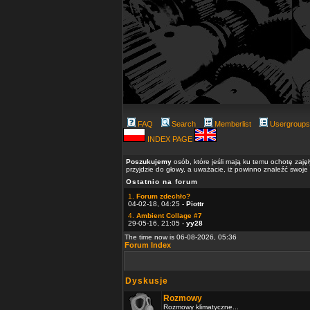
FAQ
Search
Memberlist
Usergroups
INDEX PAGE
Poszukujemy
osób, które jeśli mają ku temu ochotę zaję
przyjdzie do głowy, a uważacie, iż powinno znaleźć swoje
Ostatnio na forum
1.
Forum zdechło?
04-02-18, 04:25 -
Piottr
4.
Ambient Collage #7
29-05-16, 21:05 -
yy28
The time now is 06-08-2026, 05:36
Forum Index
Dyskusje
Rozmowy
Rozmowy klimatyczne...