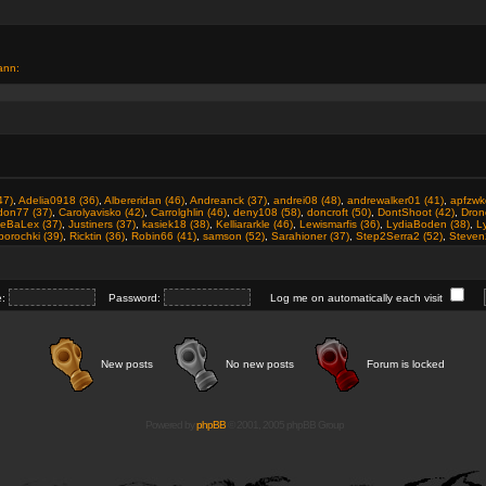
ann:
47)
,
Adelia0918 (36)
,
Albereridan (46)
,
Andreanck (37)
,
andrei08 (48)
,
andrewalker01 (41)
,
apfzwk
don77 (37)
,
Carolyavisko (42)
,
Carrolghlin (46)
,
deny108 (58)
,
doncroft (50)
,
DontShoot (42)
,
Dron
ceBaLex (37)
,
Justiners (37)
,
kasiek18 (38)
,
Kelliararkle (46)
,
Lewismarfis (36)
,
LydiaBoden (38)
,
Ly
orochki (39)
,
Ricktin (36)
,
Robin66 (41)
,
samson (52)
,
Sarahioner (37)
,
Step2Serra2 (52)
,
Steven
e:
Password:
Log me on automatically each visit
New posts
No new posts
Forum is locked
Powered by
phpBB
© 2001, 2005 phpBB Group