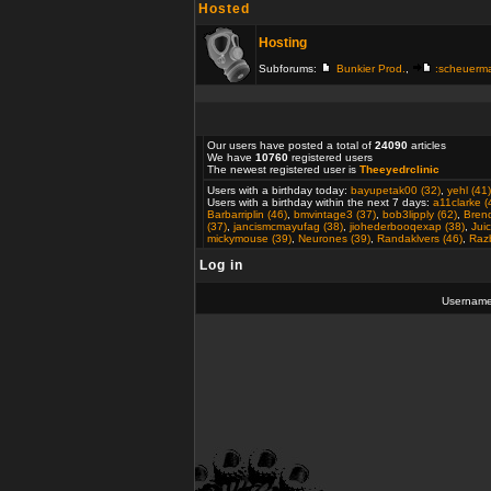
Hosted
Hosting
Subforums:
Bunkier Prod.
,
:scheuerm
Our users have posted a total of
24090
articles
We have
10760
registered users
The newest registered user is
Theeyedrclinic
Users with a birthday today:
bayupetak00 (32)
,
yehl (41)
Users with a birthday within the next 7 days:
a11clarke (
Barbarriplin (46)
,
bmvintage3 (37)
,
bob3lipply (62)
,
Bren
(37)
,
jancismcmayufag (38)
,
jiohederbooqexap (38)
,
Jui
mickymouse (39)
,
Neurones (39)
,
Randaklvers (46)
,
Razb
Log in
Usernam