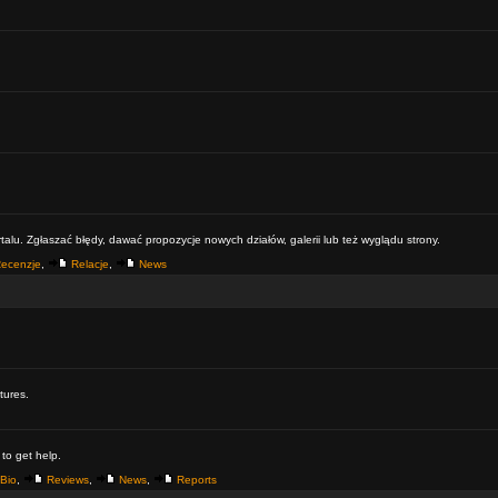
alu. Zgłaszać błędy, dawać propozycje nowych działów, galerii lub też wyglądu strony.
ecenzje
,
Relacje
,
News
tures.
 to get help.
Bio
,
Reviews
,
News
,
Reports