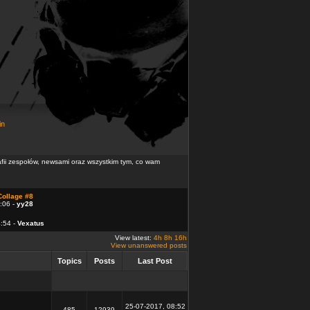
in
rafii zespołów, newsami oraz wszystkim tym, co wam
Collage #8
:06 -
yy28
4:54 -
Vexatus
View latest:
4h
8h
16h
View unanswered posts
Topics
Posts
Last Post
25-07-2017, 08:52
485
12939