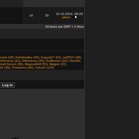
21-11-2014, 06:29
14
33
alieen
All times are GMT + 1 Hour
oasix (38)
,
Ashlekadley (46)
,
August27 (42)
,
avi6524 (38)
,
eAlchemy (41)
,
Gilbetanos (46)
,
Guillermon (42)
,
Haroldn
nell Zeinert (36)
,
MagnaWolf (53)
,
Malgrin (31)
,
26 (36)
,
Thelmerez (46)
,
Vykosh (120)