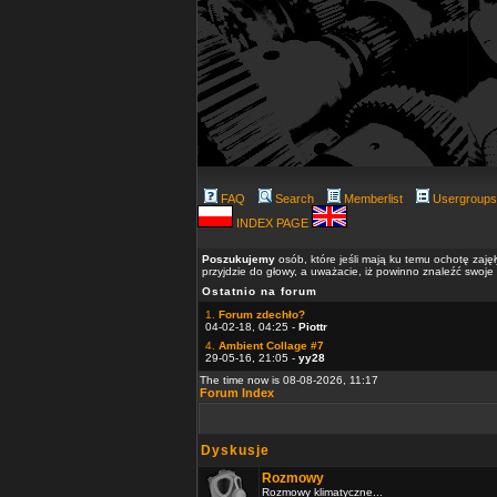
FAQ
Search
Memberlist
Usergroups
INDEX PAGE
Poszukujemy
osób, które jeśli mają ku temu ochotę zaję
przyjdzie do głowy, a uważacie, iż powinno znaleźć swoje
Ostatnio na forum
1.
Forum zdechło?
04-02-18, 04:25 -
Piottr
4.
Ambient Collage #7
29-05-16, 21:05 -
yy28
The time now is 08-08-2026, 11:17
Forum Index
Dyskusje
Rozmowy
Rozmowy klimatyczne...