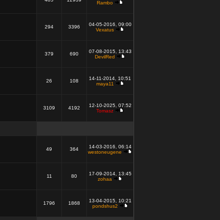
Rambo
04-05-2016, 09:00
294
3396
Vexatus
07-08-2015, 13:43
379
690
DevilRed
14-11-2014, 10:51
26
108
maya11
12-10-2025, 07:52
3109
4192
Tomasz
14-03-2016, 06:14
49
364
westoneugene
17-09-2014, 13:45
11
80
zohaa
13-04-2015, 10:21
1796
1868
pondshus2