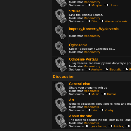
Moderator
Moderatorzy
Subforums:
Muzyka
,
Humor
Sztuka
Czyli film, książka i obraz.
Moderator
Moderatorzy
Subforums:
Film
,
Wasza twórczość
Imprezy,Koncerty,Wydarzenia
Moderator
Moderatorzy
Ogłoszenia
Kupię / Sprzedam / Zamienię itp...
Moderator
Moderatorzy
Odnośnie Portalu
Tutaj możecie zadawać pytania dotyczące port
Moderator
Moderatorzy
Subforums:
Artykuły
,
Biografie
,
R
Discussion
General chat
Share your thoughts with us
Moderator
Moderators
Subforums:
Music
,
Humor
Art
General discussion about books, films and pic
Moderator
Moderators
Subforums:
Film
,
Poetry
About the site
The place to discuss the site, post bugs , and
Moderator
Moderators
Subforums:
Lyrics forum
,
Articles
,