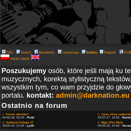
FAQ
Search
Memberlist
Usergroups
Gallery
Register
Profi
INDEX PAGE
Poszukujemy
osób, które jeśli mają ku t
muzycznych, korektą stylistyczną tekstów
wszystkim tym, co wam przyjdzie do głowy
portalu.
kontakt:
admin@darknation.eu
Ostatnio na forum
1.
Forum zdechło?
2.
Cytat, który najbardzi
04-02-18, 04:25 -
Piottr
25-07-17, 14:52 -
Ramb
4.
Ambient Collage #7
5.
Mgla (The Mist)
29-05-16, 21:05 -
yy28
04-05-16, 15:00 -
Vexat