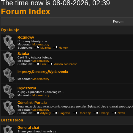
The time now is 08-08-2026, 02:39
Forum Index
Forum
Dyskusje
Rozmowy
Rozmowy klimatyczne...
Moderator
Moderatorzy
Subforums:
Muzyka
,
Humor
Sztuka
Czyli film, książka i obraz.
Moderator
Moderatorzy
Subforums:
Film
,
Wasza twórczość
Imprezy,Koncerty,Wydarzenia
Moderator
Moderatorzy
Ogłoszenia
Kupię / Sprzedam / Zamienię itp...
Moderator
Moderatorzy
Odnośnie Portalu
Tutaj możecie zadawać pytania dotyczące portalu. Zgłaszać błędy, dawać propozycje 
Moderator
Moderatorzy
Subforums:
Artykuły
,
Biografie
,
Recenzje
,
Relacje
,
News
Discussion
General chat
Share your thoughts with us