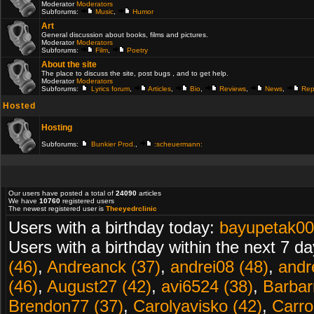
Moderator
Moderators
Subforums:
Music
,
Humor
Art
General discussion about books, films and pictures.
Moderator
Moderators
Subforums:
Film
,
Poetry
About the site
The place to discuss the site, post bugs , and to get help.
Moderator
Moderators
Subforums:
Lyrics forum
,
Articles
,
Bio
,
Reviews
,
News
,
Rep
Hosted
Hosting
Subforums:
Bunkier Prod.
,
:scheuermann:
Our users have posted a total of
24090
articles
We have
10760
registered users
The newest registered user is
Theeyedrclinic
Users with a birthday today:
bayupetak00
Users with a birthday within the next 7 d
(46)
,
Andreanck (37)
,
andrei08 (48)
,
andr
(46)
,
August27 (42)
,
avi6524 (38)
,
Barbarr
Brendon77 (37)
,
Carolyavisko (42)
,
Carro