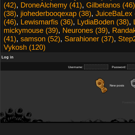
(42)
,
DroneAlchemy (41)
,
Gilbetanos (46)
(38)
,
jiohederbooqexap (38)
,
JuiceBaLex 
(46)
,
Lewismarfis (36)
,
LydiaBoden (38)
,
mickymouse (39)
,
Neurones (39)
,
Randak
(41)
,
samson (52)
,
Sarahioner (37)
,
Step
Vykosh (120)
Log in
Username:
Password:
New posts
Powered b