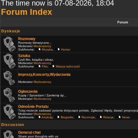
The time now is 07-08-2026, 18:04
Forum Index
Forum
Dyskusje
Rozmowy
Rozmowy klimatyczne...
Moderator
Moderatorzy
Subforums:
Muzyka
,
Humor
Sztuka
Czyli film, książka i obraz.
Moderator
Moderatorzy
Subforums:
Film
,
Wasza twórczość
Imprezy,Koncerty,Wydarzenia
Moderator
Moderatorzy
Ogłoszenia
Kupię / Sprzedam / Zamienię itp...
Moderator
Moderatorzy
Odnośnie Portalu
Tutaj możecie zadawać pytania dotyczące portalu. Zgłaszać błędy, dawać propozycje 
Moderator
Moderatorzy
Subforums:
Artykuły
,
Biografie
,
Recenzje
,
Relacje
,
News
Discussion
General chat
Share your thoughts with us