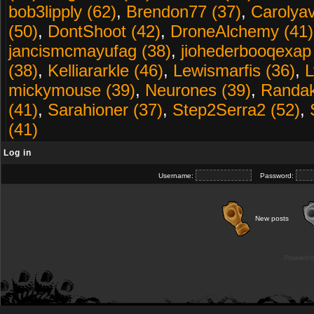
bob3lipply (62)
,
Brendon77 (37)
,
Carolyav
(50)
,
DontShoot (42)
,
DroneAlchemy (41)
jancismcmayufag (38)
,
jiohederbooqexap
(38)
,
Kelliararkle (46)
,
Lewismarfis (36)
,
L
mickymouse (39)
,
Neurones (39)
,
Randak
(41)
,
Sarahioner (37)
,
Step2Serra2 (52)
,
(41)
Log in
Username:
Password:
New posts
Powered b