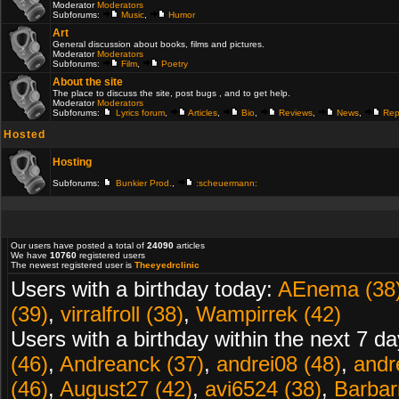
Moderator
Moderators
Subforums:
Music
,
Humor
Art
General discussion about books, films and pictures.
Moderator
Moderators
Subforums:
Film
,
Poetry
About the site
The place to discuss the site, post bugs , and to get help.
Moderator
Moderators
Subforums:
Lyrics forum
,
Articles
,
Bio
,
Reviews
,
News
,
Rep
Hosted
Hosting
Subforums:
Bunkier Prod.
,
:scheuermann:
Our users have posted a total of
24090
articles
We have
10760
registered users
The newest registered user is
Theeyedrclinic
Users with a birthday today:
AEnema (38
(39)
,
virralfroll (38)
,
Wampirrek (42)
Users with a birthday within the next 7 d
(46)
,
Andreanck (37)
,
andrei08 (48)
,
andr
(46)
,
August27 (42)
,
avi6524 (38)
,
Barbarr