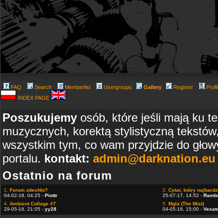
FAQ
Search
Memberlist
Usergroups
Gallery
Register
Profi
INDEX PAGE
Poszukujemy
osób, które jeśli mają ku t
muzycznych, korektą stylistyczną tekstów
wszystkim tym, co wam przyjdzie do głowy
portalu.
kontakt:
admin@darknation.eu
Ostatnio na forum
1.
Forum zdechło?
2.
Cytat, który najbardzi
04-02-18, 04:25 -
Piottr
25-07-17, 14:52 -
Ramb
4.
Ambient Collage #7
5.
Mgla (The Mist)
29-05-16, 21:05 -
yy28
04-05-16, 15:00 -
Vexat