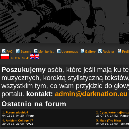
FAQ
Search
Memberlist
Usergroups
Gallery
Register
Profi
INDEX PAGE
Poszukujemy
osób, które jeśli mają ku t
muzycznych, korektą stylistyczną tekstów
wszystkim tym, co wam przyjdzie do głowy
portalu.
kontakt:
admin@darknation.eu
Ostatnio na forum
1.
Forum zdechło?
2.
Cytat, który najbardzi
04-02-18, 04:25 -
Piottr
25-07-17, 14:52 -
Ramb
4.
Ambient Collage #7
5.
Mgla (The Mist)
29-05-16, 21:05 -
yy28
04-05-16, 15:00 -
Vexat