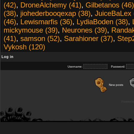
(42)
,
DroneAlchemy (41)
,
Gilbetanos (46)
(38)
,
jiohederbooqexap (38)
,
JuiceBaLex 
(46)
,
Lewismarfis (36)
,
LydiaBoden (38)
,
mickymouse (39)
,
Neurones (39)
,
Randak
(41)
,
samson (52)
,
Sarahioner (37)
,
Step
Vykosh (120)
Log in
Username:
Password:
New posts
Powered b