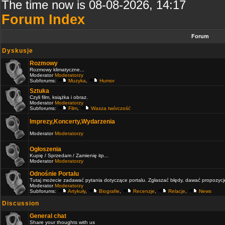
The time now is 08-08-2026, 14:17
Forum Index
Forum
Dyskusje
Rozmowy
Rozmowy klimatyczne...
Moderator
Moderatorzy
Subforums:
Muzyka
,
Humor
Sztuka
Czyli film, książka i obraz.
Moderator
Moderatorzy
Subforums:
Film
,
Wasza twórczość
Imprezy,Koncerty,Wydarzenia
Moderator
Moderatorzy
Ogłoszenia
Kupię / Sprzedam / Zamienię itp...
Moderator
Moderatorzy
Odnośnie Portalu
Tutaj możecie zadawać pytania dotyczące portalu. Zgłaszać błędy, dawać propozycje 
Moderator
Moderatorzy
Subforums:
Artykuły
,
Biografie
,
Recenzje
,
Relacje
,
News
Discussion
General chat
Share your thoughts with us