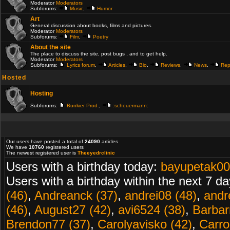
Moderator
Moderators
Subforums:
Music
,
Humor
Art
General discussion about books, films and pictures.
Moderator
Moderators
Subforums:
Film
,
Poetry
About the site
The place to discuss the site, post bugs , and to get help.
Moderator
Moderators
Subforums:
Lyrics forum
,
Articles
,
Bio
,
Reviews
,
News
,
Rep
Hosted
Hosting
Subforums:
Bunkier Prod.
,
:scheuermann:
Our users have posted a total of
24090
articles
We have
10760
registered users
The newest registered user is
Theeyedrclinic
Users with a birthday today:
bayupetak00
Users with a birthday within the next 7 d
(46)
,
Andreanck (37)
,
andrei08 (48)
,
andr
(46)
,
August27 (42)
,
avi6524 (38)
,
Barbarr
Brendon77 (37)
,
Carolyavisko (42)
,
Carro