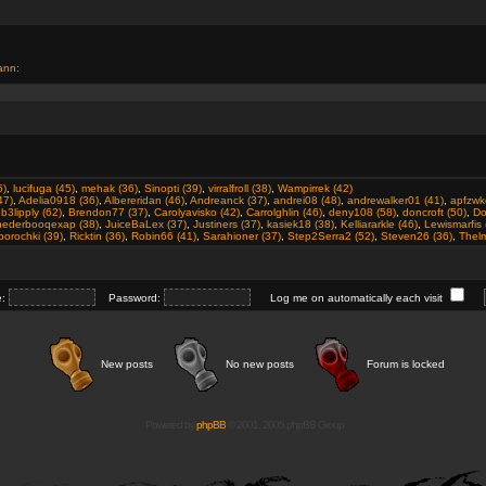
ann:
5)
,
lucifuga (45)
,
mehak (36)
,
Sinopti (39)
,
virralfroll (38)
,
Wampirrek (42)
47)
,
Adelia0918 (36)
,
Albereridan (46)
,
Andreanck (37)
,
andrei08 (48)
,
andrewalker01 (41)
,
apfzwk
b3lipply (62)
,
Brendon77 (37)
,
Carolyavisko (42)
,
Carrolghlin (46)
,
deny108 (58)
,
doncroft (50)
,
Do
ohederbooqexap (38)
,
JuiceBaLex (37)
,
Justiners (37)
,
kasiek18 (38)
,
Kelliararkle (46)
,
Lewismarfis 
orochki (39)
,
Ricktin (36)
,
Robin66 (41)
,
Sarahioner (37)
,
Step2Serra2 (52)
,
Steven26 (36)
,
Thelm
e:
Password:
Log me on automatically each visit
New posts
No new posts
Forum is locked
Powered by
phpBB
© 2001, 2005 phpBB Group