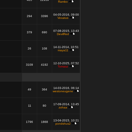
Rambo
04-05-2016, 09:00
294
3396
Vexatus
07-08-2015, 13:43
379
690
DevilRed
14-11-2014, 10:51
26
108
maya11
12-10-2025, 07:52
3109
4192
Tomasz
14-03-2016, 06:14
49
364
westoneugene
17-09-2014, 13:45
11
80
zohaa
13-04-2015, 10:21
1796
1868
pondshus2