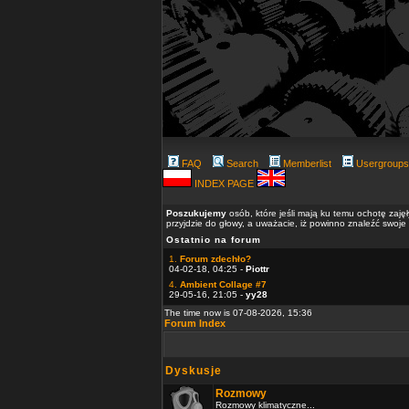
FAQ
Search
Memberlist
Usergroups
INDEX PAGE
Poszukujemy
osób, które jeśli mają ku temu ochotę zaję
przyjdzie do głowy, a uważacie, iż powinno znaleźć swoje
Ostatnio na forum
1.
Forum zdechło?
04-02-18, 04:25 -
Piottr
4.
Ambient Collage #7
29-05-16, 21:05 -
yy28
The time now is 07-08-2026, 15:36
Forum Index
Dyskusje
Rozmowy
Rozmowy klimatyczne...