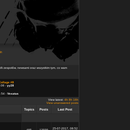
in
rafii zespołów, newsami oraz wszystkim tym, co wam
Collage #8
:06 -
yy28
4:54 -
Vexatus
View latest:
4h
8h
16h
View unanswered posts
Topics
Posts
Last Post
25-07-2017, 08:52
485
12939