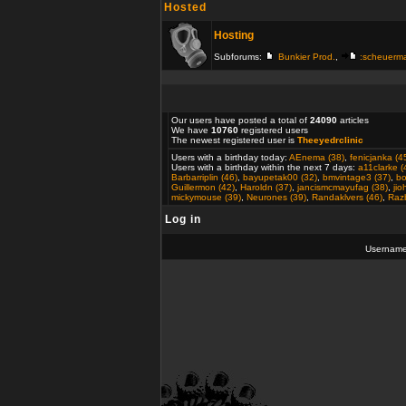
Hosted
Hosting
Subforums:
Bunkier Prod.
,
:scheuerm
Our users have posted a total of
24090
articles
We have
10760
registered users
The newest registered user is
Theeyedrclinic
Users with a birthday today:
AEnema (38)
,
fenicjanka (4
Users with a birthday within the next 7 days:
a11clarke (
Barbarriplin (46)
,
bayupetak00 (32)
,
bmvintage3 (37)
,
bo
Guillermon (42)
,
Haroldn (37)
,
jancismcmayufag (38)
,
ji
mickymouse (39)
,
Neurones (39)
,
Randaklvers (46)
,
Razb
Log in
Usernam