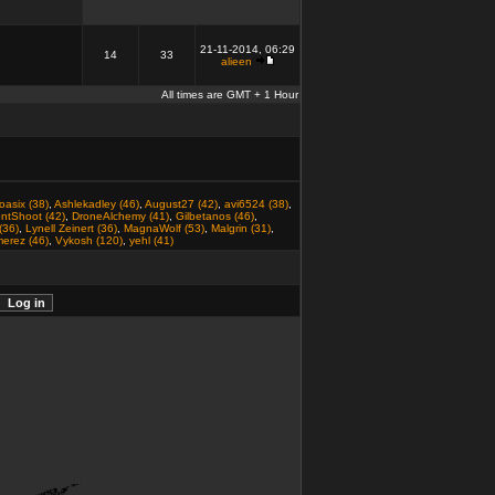
21-11-2014, 06:29
14
33
alieen
All times are GMT + 1 Hour
oasix (38)
,
Ashlekadley (46)
,
August27 (42)
,
avi6524 (38)
,
ntShoot (42)
,
DroneAlchemy (41)
,
Gilbetanos (46)
,
(36)
,
Lynell Zeinert (36)
,
MagnaWolf (53)
,
Malgrin (31)
,
erez (46)
,
Vykosh (120)
,
yehl (41)