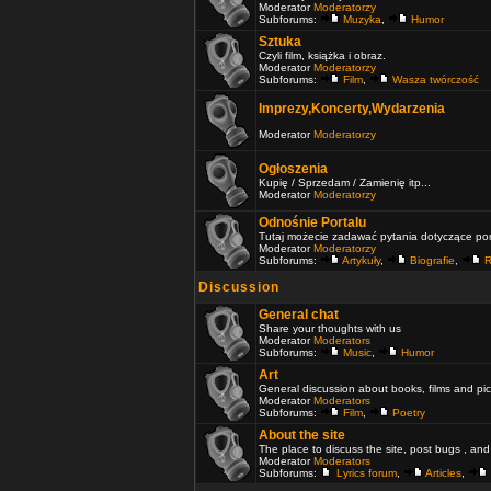
Moderator
Moderatorzy
Subforums:
Muzyka
,
Humor
Sztuka
Czyli film, książka i obraz.
Moderator
Moderatorzy
Subforums:
Film
,
Wasza twórczość
Imprezy,Koncerty,Wydarzenia
Moderator
Moderatorzy
Ogłoszenia
Kupię / Sprzedam / Zamienię itp...
Moderator
Moderatorzy
Odnośnie Portalu
Tutaj możecie zadawać pytania dotyczące port
Moderator
Moderatorzy
Subforums:
Artykuły
,
Biografie
,
R
Discussion
General chat
Share your thoughts with us
Moderator
Moderators
Subforums:
Music
,
Humor
Art
General discussion about books, films and pic
Moderator
Moderators
Subforums:
Film
,
Poetry
About the site
The place to discuss the site, post bugs , and
Moderator
Moderators
Subforums:
Lyrics forum
,
Articles
,