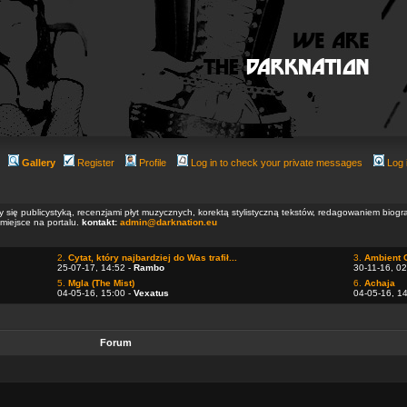
Gallery
Register
Profile
Log in to check your private messages
Log 
ły się publicystyką, recenzjami płyt muzycznych, korektą stylistyczną tekstów, redagowaniem biog
 miejsce na portalu.
kontakt:
admin@darknation.eu
2.
Cytat, który najbardziej do Was trafił...
3.
Ambient 
25-07-17, 14:52 -
Rambo
30-11-16, 02
5.
Mgla (The Mist)
6.
Achaja
04-05-16, 15:00 -
Vexatus
04-05-16, 1
Forum