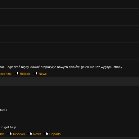
alu. Zgłaszać błędy, dawać propozycje nowych działów, galerii lub też wyglądu strony.
ecenzje
,
Relacje
,
News
tures.
 to get help.
Bio
,
Reviews
,
News
,
Reports