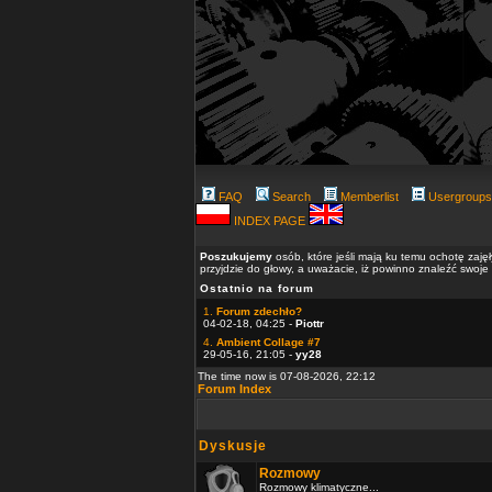
FAQ
Search
Memberlist
Usergroups
INDEX PAGE
Poszukujemy
osób, które jeśli mają ku temu ochotę zaję
przyjdzie do głowy, a uważacie, iż powinno znaleźć swoje
Ostatnio na forum
1.
Forum zdechło?
04-02-18, 04:25 -
Piottr
4.
Ambient Collage #7
29-05-16, 21:05 -
yy28
The time now is 07-08-2026, 22:12
Forum Index
Dyskusje
Rozmowy
Rozmowy klimatyczne...