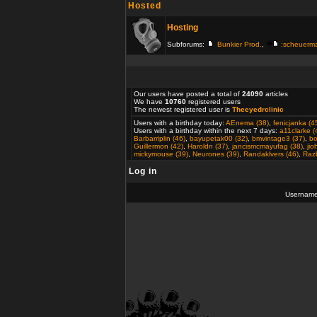
Hosted
Hosting
Subforums:
Bunkier Prod.
,
:scheuerm
Our users have posted a total of
24090
articles
We have
10760
registered users
The newest registered user is
Theeyedrclinic
Users with a birthday today:
AEnema (38)
,
fenicjanka (4
Users with a birthday within the next 7 days:
a11clarke (
Barbarriplin (46)
,
bayupetak00 (32)
,
bmvintage3 (37)
,
bo
Guillermon (42)
,
Haroldn (37)
,
jancismcmayufag (38)
,
ji
mickymouse (39)
,
Neurones (39)
,
Randaklvers (46)
,
Razb
Log in
Usernam