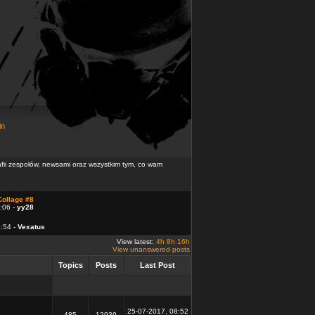
in
rafii zespołów, newsami oraz wszystkim tym, co wam
Collage #8
:06 -
yy28
4:54 -
Vexatus
View latest:
4h
8h
16h
View unanswered posts
Topics
Posts
Last Post
25-07-2017, 08:52
485
12939