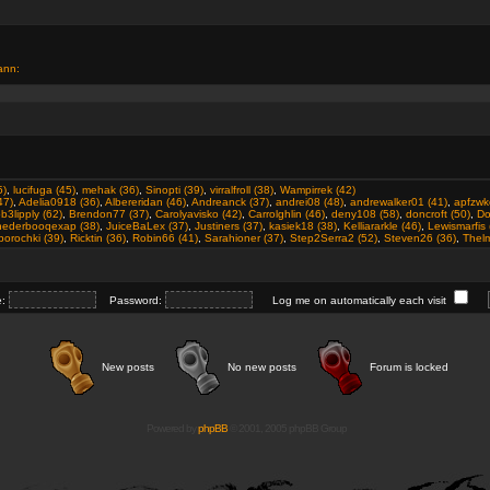
ann:
5)
,
lucifuga (45)
,
mehak (36)
,
Sinopti (39)
,
virralfroll (38)
,
Wampirrek (42)
47)
,
Adelia0918 (36)
,
Albereridan (46)
,
Andreanck (37)
,
andrei08 (48)
,
andrewalker01 (41)
,
apfzwk
b3lipply (62)
,
Brendon77 (37)
,
Carolyavisko (42)
,
Carrolghlin (46)
,
deny108 (58)
,
doncroft (50)
,
Do
ohederbooqexap (38)
,
JuiceBaLex (37)
,
Justiners (37)
,
kasiek18 (38)
,
Kelliararkle (46)
,
Lewismarfis 
orochki (39)
,
Ricktin (36)
,
Robin66 (41)
,
Sarahioner (37)
,
Step2Serra2 (52)
,
Steven26 (36)
,
Thelm
e:
Password:
Log me on automatically each visit
New posts
No new posts
Forum is locked
Powered by
phpBB
© 2001, 2005 phpBB Group