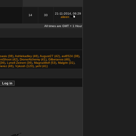
21-11-2014, 06:29
14
33
alieen
All times are GMT + 1 Hour
oasix (38)
,
Ashlekadley (46)
,
August27 (42)
,
avi6524 (38)
,
ntShoot (42)
,
DroneAlchemy (41)
,
Gilbetanos (46)
,
(36)
,
Lynell Zeinert (36)
,
MagnaWolf (53)
,
Malgrin (31)
,
erez (46)
,
Vykosh (120)
,
yehl (41)