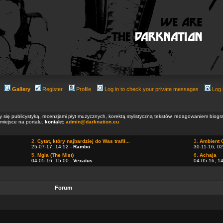
Gallery
Register
Profile
Log in to check your private messages
Log 
ły się publicystyką, recenzjami płyt muzycznych, korektą stylistyczną tekstów, redagowaniem biog
 miejsce na portalu.
kontakt:
admin@darknation.eu
2.
Cytat, który najbardziej do Was trafił...
3.
Ambient 
25-07-17, 14:52 -
Rambo
30-11-16, 02
5.
Mgla (The Mist)
6.
Achaja
04-05-16, 15:00 -
Vexatus
04-05-16, 1
Forum