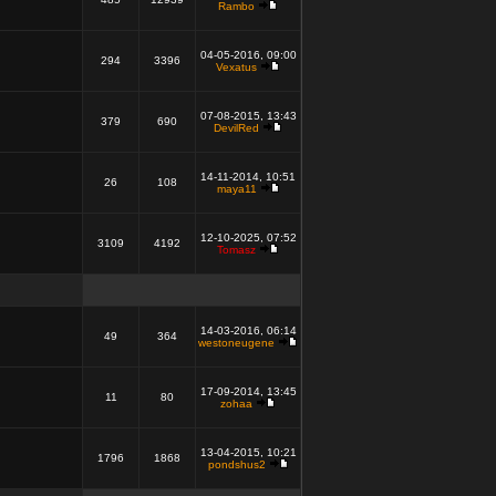
Rambo
04-05-2016, 09:00
294
3396
Vexatus
07-08-2015, 13:43
379
690
DevilRed
14-11-2014, 10:51
26
108
maya11
12-10-2025, 07:52
3109
4192
Tomasz
14-03-2016, 06:14
49
364
westoneugene
17-09-2014, 13:45
11
80
zohaa
13-04-2015, 10:21
1796
1868
pondshus2