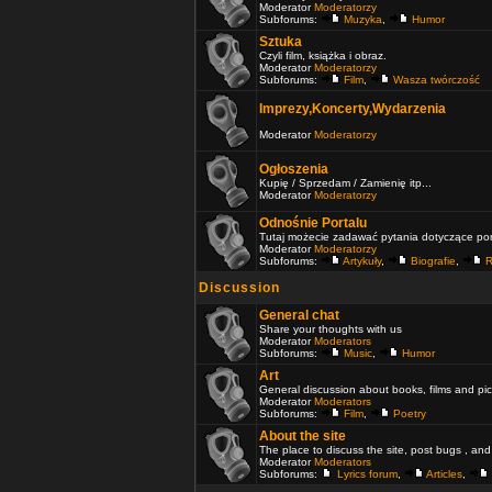
Moderator
Moderatorzy
Subforums:
Muzyka
,
Humor
Sztuka
Czyli film, książka i obraz.
Moderator
Moderatorzy
Subforums:
Film
,
Wasza twórczość
Imprezy,Koncerty,Wydarzenia
Moderator
Moderatorzy
Ogłoszenia
Kupię / Sprzedam / Zamienię itp...
Moderator
Moderatorzy
Odnośnie Portalu
Tutaj możecie zadawać pytania dotyczące port
Moderator
Moderatorzy
Subforums:
Artykuły
,
Biografie
,
R
Discussion
General chat
Share your thoughts with us
Moderator
Moderators
Subforums:
Music
,
Humor
Art
General discussion about books, films and pic
Moderator
Moderators
Subforums:
Film
,
Poetry
About the site
The place to discuss the site, post bugs , and
Moderator
Moderators
Subforums:
Lyrics forum
,
Articles
,