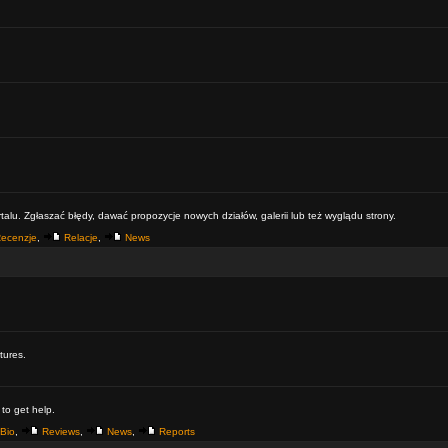
alu. Zgłaszać błędy, dawać propozycje nowych działów, galerii lub też wyglądu strony.
ecenzje
,
Relacje
,
News
tures.
 to get help.
Bio
,
Reviews
,
News
,
Reports