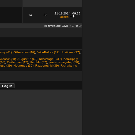
21-11-2014, 06:29
14
33
alieen
All times are GMT + 1 Hour
emy (41)
,
Gilbetanos (46)
,
JuiceBaLex (37)
,
Justiners (37)
,
wkoasix (38)
,
August27 (42)
,
bmvintage3 (37)
,
bob3lipply
(46)
,
Guillermon (42)
,
Haroldn (37)
,
jancismcmayufag (38)
,
use (39)
,
Neurones (39)
,
Razborochki (39)
,
Richarkurns