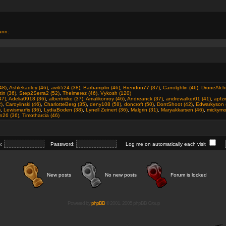
ann:
48)
,
Ashlekadley (46)
,
avi6524 (38)
,
Barbarriplin (46)
,
Brendon77 (37)
,
Carrolghlin (46)
,
DroneAlch
tin (36)
,
Step2Serra2 (52)
,
Thelmerez (46)
,
Vykosh (120)
47)
,
Adelia0918 (36)
,
albertmike (37)
,
Amalikonroy (46)
,
Andreanck (37)
,
andrewalker01 (41)
,
apfz
2)
,
Caroylinski (46)
,
CharlotteBerg (35)
,
deny108 (58)
,
doncroft (50)
,
DontShoot (42)
,
Edwarkyson 
)
,
Lewismarfis (36)
,
LydiaBoden (38)
,
Lynell Zeinert (36)
,
Malgrin (31)
,
Maryakkarsen (46)
,
mickymo
n26 (36)
,
Timotharcia (46)
e:
Password:
Log me on automatically each visit
New posts
No new posts
Forum is locked
Powered by
phpBB
© 2001, 2005 phpBB Group