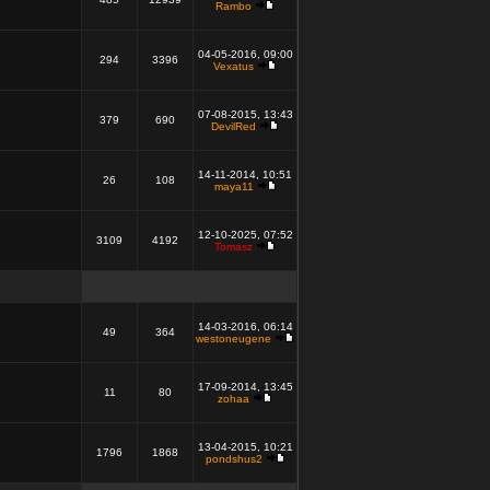
Rambo
04-05-2016, 09:00
294
3396
Vexatus
07-08-2015, 13:43
379
690
DevilRed
14-11-2014, 10:51
26
108
maya11
12-10-2025, 07:52
3109
4192
Tomasz
14-03-2016, 06:14
49
364
westoneugene
17-09-2014, 13:45
11
80
zohaa
13-04-2015, 10:21
1796
1868
pondshus2