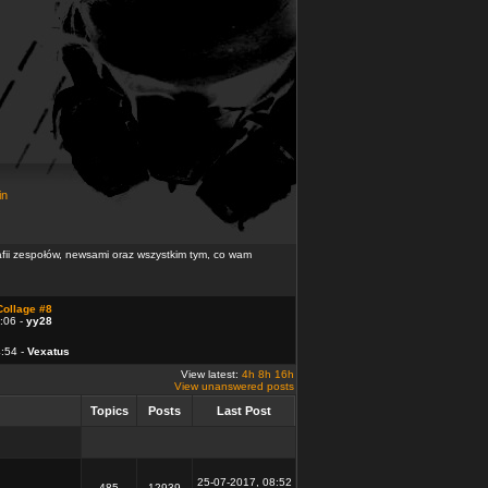
in
rafii zespołów, newsami oraz wszystkim tym, co wam
Collage #8
:06 -
yy28
4:54 -
Vexatus
View latest:
4h
8h
16h
View unanswered posts
Topics
Posts
Last Post
25-07-2017, 08:52
485
12939