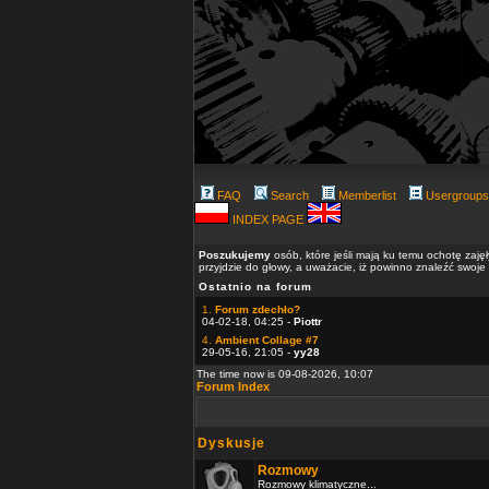
FAQ
Search
Memberlist
Usergroups
INDEX PAGE
Poszukujemy
osób, które jeśli mają ku temu ochotę zaję
przyjdzie do głowy, a uważacie, iż powinno znaleźć swoje
Ostatnio na forum
1.
Forum zdechło?
04-02-18, 04:25 -
Piottr
4.
Ambient Collage #7
29-05-16, 21:05 -
yy28
The time now is 09-08-2026, 10:07
Forum Index
Dyskusje
Rozmowy
Rozmowy klimatyczne...