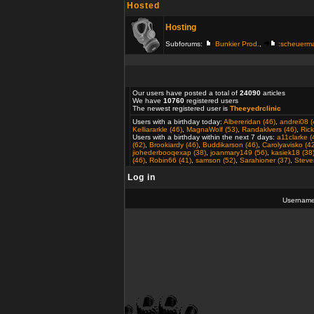
Hosted
Hosting
Subforums:
Bunkier Prod.
,
:scheuerm
Our users have posted a total of
24090
articles
We have
10760
registered users
The newest registered user is
Theeyedrclinic
Users with a birthday today:
Albereridan (46)
,
andrei08 (
Kelliararkle (46)
,
MagnaWolf (53)
,
Randaklvers (46)
,
Rick
Users with a birthday within the next 7 days:
a11clarke (
(62)
,
Brookiardy (46)
,
Buddikarson (46)
,
Carolyavisko (4
jiohederbooqexap (38)
,
joanmary149 (56)
,
kasiek18 (38
(46)
,
Robin66 (41)
,
samson (52)
,
Sarahioner (37)
,
Steve
Log in
Usernam