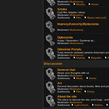
Moderator
Moderatorzy
Subforums:
Muzyka
,
Humor
Sztuka
Czyli film, książka i obraz.
Moderator
Moderatorzy
Subforums:
Film
,
Wasza twórczość
Imprezy,Koncerty,Wydarzenia
Moderator
Moderatorzy
Ogłoszenia
Kupię / Sprzedam / Zamienię itp...
Moderator
Moderatorzy
Odnośnie Portalu
Tutaj możecie zadawać pytania dotyczące port
Moderator
Moderatorzy
Subforums:
Artykuły
,
Biografie
,
R
Discussion
General chat
Share your thoughts with us
Moderator
Moderators
Subforums:
Music
,
Humor
Art
General discussion about books, films and pic
Moderator
Moderators
Subforums:
Film
,
Poetry
About the site
The place to discuss the site, post bugs , and
Moderator
Moderators
Subforums:
Lyrics forum
,
Articles
,