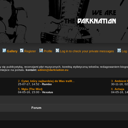
Gallery
Register
Profile
Log in to check your private messages
Log 
ły się publicystyką, recenzjami płyt muzycznych, korektą stylistyczną tekstów, redagowaniem biog
 miejsce na portalu.
kontakt:
admin@darknation.eu
2.
Cytat, który najbardziej do Was trafił...
3.
Ambient 
25-07-17, 14:52 -
Rambo
30-11-16, 02
5.
Mgla (The Mist)
6.
Achaja
04-05-16, 15:00 -
Vexatus
04-05-16, 1
Forum