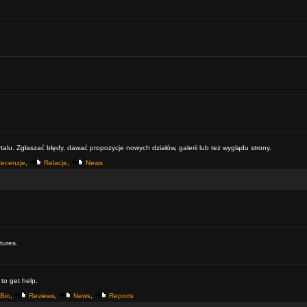
alu. Zgłaszać błędy, dawać propozycje nowych działów, galerii lub też wyglądu strony.
ecenzje
,
Relacje
,
News
tures.
 to get help.
Bio
,
Reviews
,
News
,
Reports