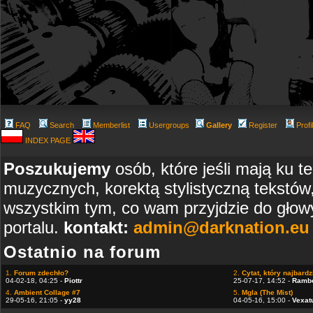
FAQ
Search
Memberlist
Usergroups
Gallery
Register
Profi
INDEX PAGE
Poszukujemy
osób, które jeśli mają ku t
muzycznych, korektą stylistyczną tekstów
wszystkim tym, co wam przyjdzie do głowy
portalu.
kontakt:
admin@darknation.eu
Ostatnio na forum
1.
Forum zdechło?
2.
Cytat, który najbardzi
04-02-18, 04:25 -
Piottr
25-07-17, 14:52 -
Ramb
4.
Ambient Collage #7
5.
Mgla (The Mist)
29-05-16, 21:05 -
yy28
04-05-16, 15:00 -
Vexat