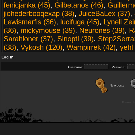
fenicjanka (45)
,
Gilbetanos (46)
,
Guillerm
jiohederbooqexap (38)
,
JuiceBaLex (37)
,
Lewismarfis (36)
,
lucifuga (45)
,
Lynell Zei
(36)
,
mickymouse (39)
,
Neurones (39)
,
R
Sarahioner (37)
,
Sinopti (39)
,
Step2Serra
(38)
,
Vykosh (120)
,
Wampirrek (42)
,
yehl
Log in
Username:
Password:
New posts
Powered b