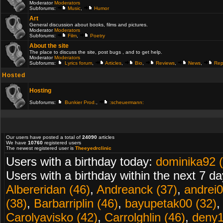
Moderator
Moderators
Subforums:
Music
,
Humor
Art
General discussion about books, films and pictures.
Moderator
Moderators
Subforums:
Film
,
Poetry
About the site
The place to discuss the site, post bugs , and to get help.
Moderator
Moderators
Subforums:
Lyrics forum
,
Articles
,
Bio
,
Reviews
,
News
,
Rep
Hosted
Hosting
Subforums:
Bunkier Prod.
,
:scheuermann:
Our users have posted a total of
24090
articles
We have
10760
registered users
The newest registered user is
Theeyedrclinic
Users with a birthday today:
dominika92 
Users with a birthday within the next 7 d
Albereridan (46)
,
Andreanck (37)
,
andrei0
(38)
,
Barbarriplin (46)
,
bayupetak00 (32)
Carolyavisko (42)
,
Carrolghlin (46)
,
deny1