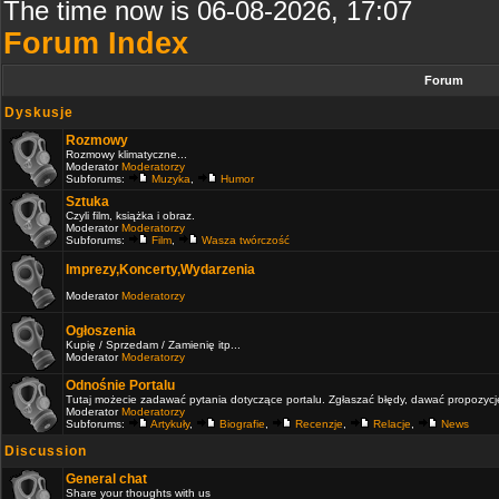
The time now is 06-08-2026, 17:07
Forum Index
Forum
Dyskusje
Rozmowy
Rozmowy klimatyczne...
Moderator
Moderatorzy
Subforums:
Muzyka
,
Humor
Sztuka
Czyli film, książka i obraz.
Moderator
Moderatorzy
Subforums:
Film
,
Wasza twórczość
Imprezy,Koncerty,Wydarzenia
Moderator
Moderatorzy
Ogłoszenia
Kupię / Sprzedam / Zamienię itp...
Moderator
Moderatorzy
Odnośnie Portalu
Tutaj możecie zadawać pytania dotyczące portalu. Zgłaszać błędy, dawać propozycje 
Moderator
Moderatorzy
Subforums:
Artykuły
,
Biografie
,
Recenzje
,
Relacje
,
News
Discussion
General chat
Share your thoughts with us