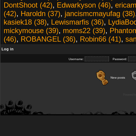
DontShoot (42)
,
Edwarkyson (46)
,
erica
(42)
,
Haroldn (37)
,
jancismcmayufag (38)
kasiek18 (38)
,
Lewismarfis (36)
,
LydiaBod
mickymouse (39)
,
moms22 (39)
,
Phantom
(46)
,
ROBANGEL (36)
,
Robin66 (41)
,
sa
Log in
Username:
Password:
New posts
Powered b