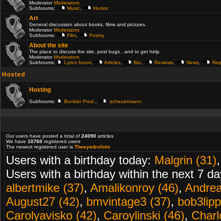
Moderator
Moderators
Subforums:
Music
,
Humor
Art
General discussion about books, films and pictures.
Moderator
Moderators
Subforums:
Film
,
Poetry
About the site
The place to discuss the site, post bugs , and to get help.
Moderator
Moderators
Subforums:
Lyrics forum
,
Articles
,
Bio
,
Reviews
,
News
,
Rep
Hosted
Hosting
Subforums:
Bunkier Prod.
,
:scheuermann:
Our users have posted a total of
24090
articles
We have
10760
registered users
The newest registered user is
Theeyedrclinic
Users with a birthday today:
Malgrin (31)
Users with a birthday within the next 7 d
albertmike (37)
,
Amalikonroy (46)
,
Andrea
August27 (42)
,
bmvintage3 (37)
,
bob3lipp
Carolyavisko (42)
,
Caroylinski (46)
,
Charl