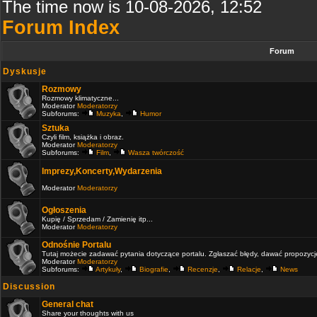
The time now is 10-08-2026, 12:52
Forum Index
Forum
Dyskusje
Rozmowy
Rozmowy klimatyczne...
Moderator
Moderatorzy
Subforums:
Muzyka
,
Humor
Sztuka
Czyli film, książka i obraz.
Moderator
Moderatorzy
Subforums:
Film
,
Wasza twórczość
Imprezy,Koncerty,Wydarzenia
Moderator
Moderatorzy
Ogłoszenia
Kupię / Sprzedam / Zamienię itp...
Moderator
Moderatorzy
Odnośnie Portalu
Tutaj możecie zadawać pytania dotyczące portalu. Zgłaszać błędy, dawać propozycje 
Moderator
Moderatorzy
Subforums:
Artykuły
,
Biografie
,
Recenzje
,
Relacje
,
News
Discussion
General chat
Share your thoughts with us