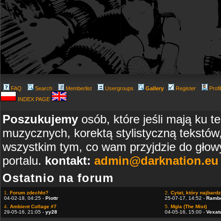
FAQ
Search
Memberlist
Usergroups
Gallery
Register
Profi
INDEX PAGE
Poszukujemy
osób, które jeśli mają ku t
muzycznych, korektą stylistyczną tekstów
wszystkim tym, co wam przyjdzie do głowy
portalu.
kontakt:
admin@darknation.eu
Ostatnio na forum
1.
Forum zdechło?
2.
Cytat, który najbardzi
04-02-18, 04:25 -
Piottr
25-07-17, 14:52 -
Ramb
4.
Ambient Collage #7
5.
Mgla (The Mist)
29-05-16, 21:05 -
yy28
04-05-16, 15:00 -
Vexat