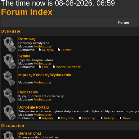
The time now is 08-08-2026, 06:59
Forum Index
Forum
Dyskusje
Rozmowy
Rozmowy klimatyczne...
Moderator
Moderatorzy
Subforums:
Muzyka
,
Humor
Sztuka
Czyli film, książka i obraz.
Moderator
Moderatorzy
Subforums:
Film
,
Wasza twórczość
Imprezy,Koncerty,Wydarzenia
Moderator
Moderatorzy
Ogłoszenia
Kupię / Sprzedam / Zamienię itp...
Moderator
Moderatorzy
Odnośnie Portalu
Tutaj możecie zadawać pytania dotyczące portalu. Zgłaszać błędy, dawać propozycje 
Moderator
Moderatorzy
Subforums:
Artykuły
,
Biografie
,
Recenzje
,
Relacje
,
News
Discussion
General chat
Share your thoughts with us