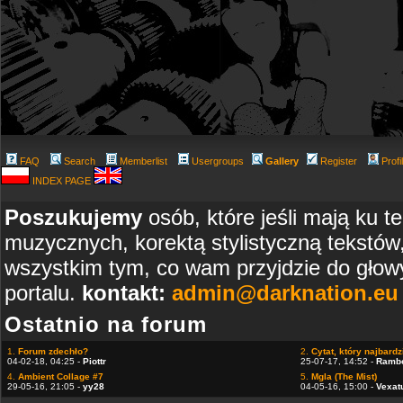
FAQ
Search
Memberlist
Usergroups
Gallery
Register
Profi
INDEX PAGE
Poszukujemy
osób, które jeśli mają ku t
muzycznych, korektą stylistyczną tekstów
wszystkim tym, co wam przyjdzie do głowy
portalu.
kontakt:
admin@darknation.eu
Ostatnio na forum
1.
Forum zdechło?
2.
Cytat, który najbardzi
04-02-18, 04:25 -
Piottr
25-07-17, 14:52 -
Ramb
4.
Ambient Collage #7
5.
Mgla (The Mist)
29-05-16, 21:05 -
yy28
04-05-16, 15:00 -
Vexat