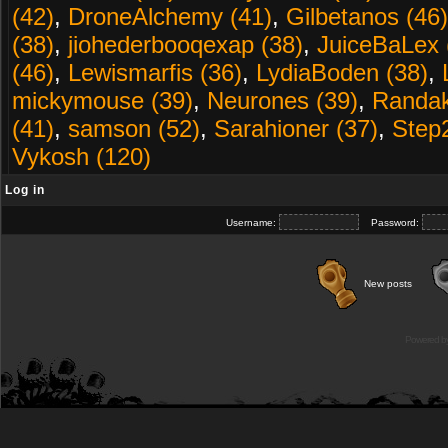
(42)
,
DroneAlchemy (41)
,
Gilbetanos (46)
(38)
,
jiohederbooqexap (38)
,
JuiceBaLex 
(46)
,
Lewismarfis (36)
,
LydiaBoden (38)
,
mickymouse (39)
,
Neurones (39)
,
Randak
(41)
,
samson (52)
,
Sarahioner (37)
,
Step
Vykosh (120)
Log in
Username:
Password:
New posts
Powered b