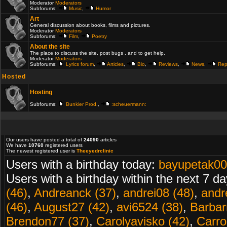
Moderator
Moderators
Subforums:
Music
,
Humor
Art
General discussion about books, films and pictures.
Moderator
Moderators
Subforums:
Film
,
Poetry
About the site
The place to discuss the site, post bugs , and to get help.
Moderator
Moderators
Subforums:
Lyrics forum
,
Articles
,
Bio
,
Reviews
,
News
,
Rep
Hosted
Hosting
Subforums:
Bunkier Prod.
,
:scheuermann:
Our users have posted a total of
24090
articles
We have
10760
registered users
The newest registered user is
Theeyedrclinic
Users with a birthday today:
bayupetak00
Users with a birthday within the next 7 d
(46)
,
Andreanck (37)
,
andrei08 (48)
,
andr
(46)
,
August27 (42)
,
avi6524 (38)
,
Barbarr
Brendon77 (37)
,
Carolyavisko (42)
,
Carro