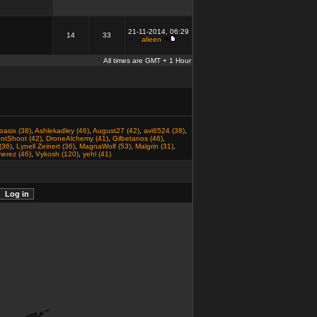
21-11-2014, 06:29
14
33
alieen
All times are GMT + 1 Hour
oasix (38)
,
Ashlekadley (46)
,
August27 (42)
,
avi6524 (38)
,
ntShoot (42)
,
DroneAlchemy (41)
,
Gilbetanos (46)
,
(36)
,
Lynell Zeinert (36)
,
MagnaWolf (53)
,
Malgrin (31)
,
erez (46)
,
Vykosh (120)
,
yehl (41)