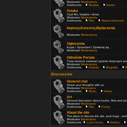
Moderator
Moderatorzy
Subforums:
Muzyka
,
Humor
Sztuka
Czyli film, książka i obraz.
Moderator
Moderatorzy
Subforums:
Film
,
Wasza twórczość
Imprezy,Koncerty,Wydarzenia
Moderator
Moderatorzy
Ogłoszenia
Kupię / Sprzedam / Zamienię itp...
Moderator
Moderatorzy
Odnośnie Portalu
Tutaj możecie zadawać pytania dotyczące port
Moderator
Moderatorzy
Subforums:
Artykuły
,
Biografie
,
R
Discussion
General chat
Share your thoughts with us
Moderator
Moderators
Subforums:
Music
,
Humor
Art
General discussion about books, films and pic
Moderator
Moderators
Subforums:
Film
,
Poetry
About the site
The place to discuss the site, post bugs , and
Moderator
Moderators
Subforums:
Lyrics forum
,
Articles
,