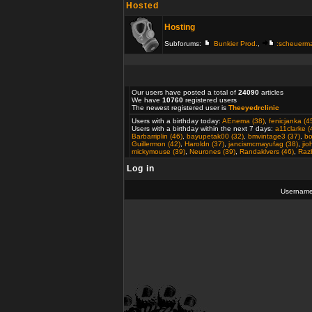
Hosted
Hosting
Subforums:
Bunkier Prod.
,
:scheuerm
Our users have posted a total of
24090
articles
We have
10760
registered users
The newest registered user is
Theeyedrclinic
Users with a birthday today:
AEnema (38)
,
fenicjanka (4
Users with a birthday within the next 7 days:
a11clarke (
Barbarriplin (46)
,
bayupetak00 (32)
,
bmvintage3 (37)
,
bo
Guillermon (42)
,
Haroldn (37)
,
jancismcmayufag (38)
,
ji
mickymouse (39)
,
Neurones (39)
,
Randaklvers (46)
,
Razb
Log in
Usernam