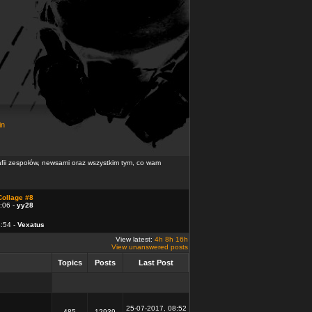
in
rafii zespołów, newsami oraz wszystkim tym, co wam
Collage #8
:06 -
yy28
4:54 -
Vexatus
View latest:
4h
8h
16h
View unanswered posts
Topics
Posts
Last Post
25-07-2017, 08:52
485
12939