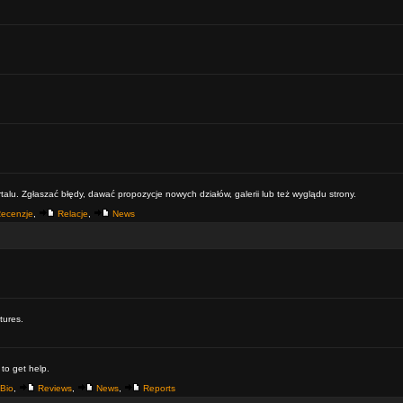
alu. Zgłaszać błędy, dawać propozycje nowych działów, galerii lub też wyglądu strony.
ecenzje
,
Relacje
,
News
tures.
 to get help.
Bio
,
Reviews
,
News
,
Reports