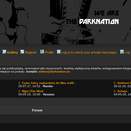
Gallery
Register
Profile
Log in to check your private messages
Log 
ły się publicystyką, recenzjami płyt muzycznych, korektą stylistyczną tekstów, redagowaniem biog
 miejsce na portalu.
kontakt:
admin@darknation.eu
2.
Cytat, który najbardziej do Was trafił...
3.
Ambient 
25-07-17, 14:52 -
Rambo
30-11-16, 02
5.
Mgla (The Mist)
6.
Achaja
04-05-16, 15:00 -
Vexatus
04-05-16, 1
Forum