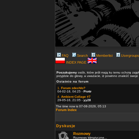
FAQ
Search
Memberlist
Usergroups
INDEX PAGE
Poszukujemy
osób, które jeśli mają ku temu ochotę zaję
przyjdzie do głowy, a uważacie, iż powinno znaleźć swoje
Ostatnio na forum
1.
Forum zdechło?
04-02-18, 04:25 -
Piottr
4.
Ambient Collage #7
29-05-16, 21:05 -
yy28
The time now is 07-08-2026, 05:13
Forum Index
Dyskusje
Rozmowy
Rozmowy klimatyczne...