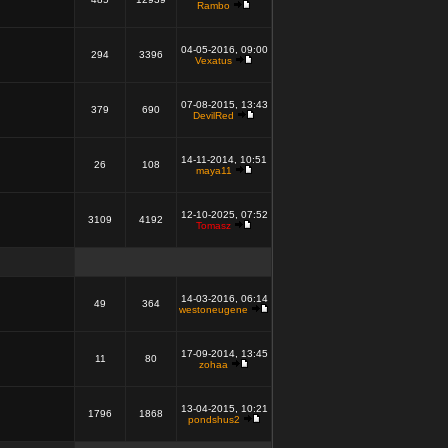
Rambo
04-05-2016, 09:00
294
3396
Vexatus
07-08-2015, 13:43
379
690
DevilRed
14-11-2014, 10:51
26
108
maya11
12-10-2025, 07:52
3109
4192
Tomasz
14-03-2016, 06:14
49
364
westoneugene
17-09-2014, 13:45
11
80
zohaa
13-04-2015, 10:21
1796
1868
pondshus2