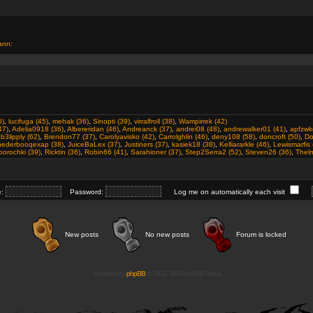
ann:
5)
,
lucifuga (45)
,
mehak (36)
,
Sinopti (39)
,
virralfroll (38)
,
Wampirrek (42)
47)
,
Adelia0918 (36)
,
Albereridan (46)
,
Andreanck (37)
,
andrei08 (48)
,
andrewalker01 (41)
,
apfzwk
b3lipply (62)
,
Brendon77 (37)
,
Carolyavisko (42)
,
Carrolghlin (46)
,
deny108 (58)
,
doncroft (50)
,
Do
ohederbooqexap (38)
,
JuiceBaLex (37)
,
Justiners (37)
,
kasiek18 (38)
,
Kelliararkle (46)
,
Lewismarfis 
orochki (39)
,
Ricktin (36)
,
Robin66 (41)
,
Sarahioner (37)
,
Step2Serra2 (52)
,
Steven26 (36)
,
Thelm
e:
Password:
Log me on automatically each visit
New posts
No new posts
Forum is locked
Powered by
phpBB
© 2001, 2005 phpBB Group